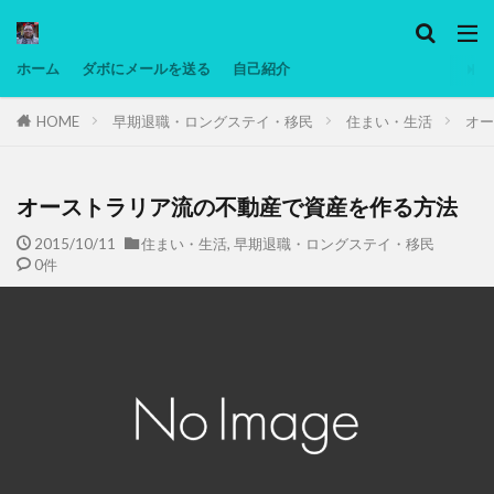
カテゴリー
ホーム
ダボにメールを送る
自己紹介
HOME
早期退職・ロングステイ・移民
住まい・生活
オー
タグ
Ninjatrader
PC
グリグリ画像
マレーシア動画
ヨーグルト
オーストラリア流の不動産で資産を作る方法
低温調理・スロークッカー
低糖質ダイエット
2015/10/11
住まい・生活
,
早期退職・ロングステイ・移民
0件
備忘録
動画
日本人村社会
脱水シート
検索