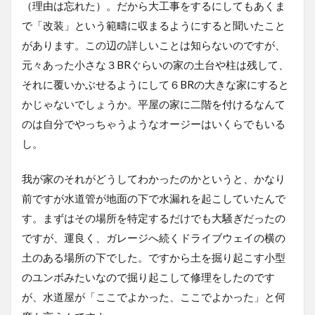
（理由は忘れた）。だから大工事をするにしてもあくま
で「改装」という範疇に収まるようにすると聞いたこと
があります。この辺の詳しいことは知らないのですが、
元々あった小さな３BRぐらいの家の土台や柱は残して、
それに覆いかぶせるようにして６BRの大きな家にすると
かじゃないでしょうか。平屋の家に二階を付けるなんて
のは自分でやっちゃうようなオージーはいくらでもいる
し。
我が家のそれがどうしてわかったのかというと、かなり
前ですが水道管が地面の下で水漏れを起こしていたんで
す。まずはその場所を特定するだけでも大騒ぎだったの
ですが、運良く、ガレージへ続くドライブウェイの横の
土のある場所の下でした。ですから土を掘り起こす小型
のユンボみたいなので掘り起こして修理をしたのです
が、水道屋が「ここでよかった、ここでよかった」と何