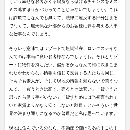
ういう幸せなお客がくる場所なら儲けるチャンスをミス
ミス逃すほうがバカってことじゃないでしょうか。これ
は詐欺でもなんでも無くて、法律に違反する部分はまる
でなくて、脳天気な外部からのお客様に夢を与える大事
な仕事なんでしょう。
そういう意味ではリゾートで短期滞在、ロングステイな
んてのは本当に良いお客様なんでしょうね。それとリゾ
ートに物件を持ちたい、儲かるかもなんて誰に吹きこま
れたかわからない情報を信じて投資する人たちも同じ。
そもそも素人が、そして現地の情報も知らないで買うな
んて、「買うときは高く、売るときは安い」「貸そうと
思ったら借り手がいない」「貸すためには当初言われて
いた家賃よりかなり安くしないと駄目」とかそういう世
界の決まり通りになるのが普通だと私は思っています。
現地に住んでいるのなら、不動産で儲けるあの手この手