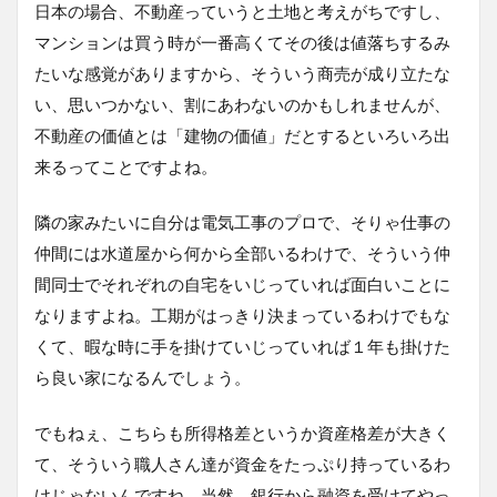
日本の場合、不動産っていうと土地と考えがちですし、
マンションは買う時が一番高くてその後は値落ちするみ
たいな感覚がありますから、そういう商売が成り立たな
い、思いつかない、割にあわないのかもしれませんが、
不動産の価値とは「建物の価値」だとするといろいろ出
来るってことですよね。
隣の家みたいに自分は電気工事のプロで、そりゃ仕事の
仲間には水道屋から何から全部いるわけで、そういう仲
間同士でそれぞれの自宅をいじっていれば面白いことに
なりますよね。工期がはっきり決まっているわけでもな
くて、暇な時に手を掛けていじっていれば１年も掛けた
ら良い家になるんでしょう。
でもねぇ、こちらも所得格差というか資産格差が大きく
て、そういう職人さん達が資金をたっぷり持っているわ
けじゃないんですね。当然、銀行から融資を受けてやっ