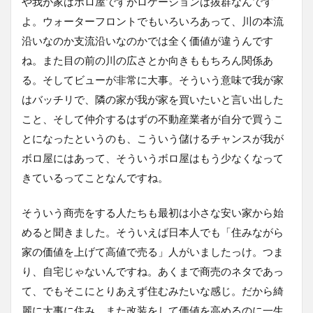
や我が家はボロ屋ですがロケーションは抜群なんです
よ。ウォーターフロントでもいろいろあって、川の本流
沿いなのか支流沿いなのかでは全く価値が違うんです
ね。また目の前の川の広さとか向きももちろん関係あ
る。そしてビューが非常に大事。そういう意味で我が家
はバッチリで、隣の家が我が家を買いたいと言い出した
こと、そして仲介するはずの不動産業者が自分で買うこ
とになったというのも、こういう儲けるチャンスが我が
ボロ屋にはあって、そういうボロ屋はもう少なくなって
きているってことなんですね。
そういう商売をする人たちも最初は小さな安い家から始
めると聞きました。そういえば日本人でも「住みながら
家の価値を上げて高値で売る」人がいましたっけ。つま
り、自宅じゃないんですね。あくまで商売のネタであっ
て、でもそこにとりあえず住むみたいな感じ。だから綺
麗に大事に住み、また改装をして価値を高めるのに一生