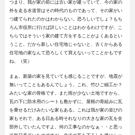
つまり、我が家の前には古い家が建っていて、今の家の
外を走る水道管はその時代のものであって、その家がい
つ建てられたのかはわからない。恐ろしいでしょ？もち
ろん市役所に行けば詳しいことはわかるわけですが、こ
ちらではそういう家の建て方をすることがよくあるとい
うこと。だから新しい住宅地じゃないと、古くからある
住宅地の家なんて恐ろしくて買えないってことかもです
ね。（笑）
まぁ、新築の家を見ていても感じることですが、地震が
無いってこともあるんでしょう。これ、竹ひご細工か？
みたいな家の骨格です。また雨が少ない土地ですから、
瓦の下に防水用のシートも敷かずに、屋根の骨組みに瓦
を乗せるだけみたいな家もある。これは我が家の並びの
家もそれで、ある日ある時それなりの大きな家の瓦を全
部外していたんですよ。何の工事なのかなぁ・・と思っ
て毎日見ていたのですが、全ての瓦を下ろした後にシー