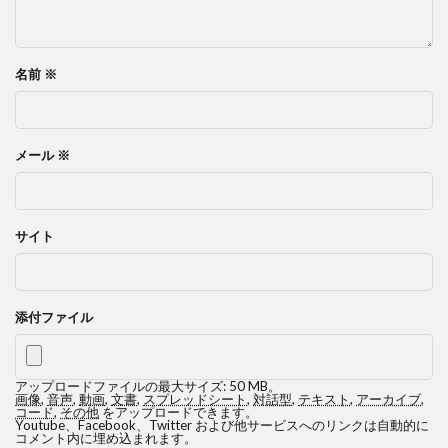
名前
※
メール
※
サイト
添付ファイル
アップロードファイルの最大サイズ: 50 MB。
画像
,
音声
,
動画
,
文書
,
スプレッドシート
,
対話型
,
テキスト
,
アーカイブ
,
コード
,
その他
をアップロードできます。
Youtube、Facebook、Twitter および他サービスへのリンクは自動的に
コメント内に埋め込まれます。