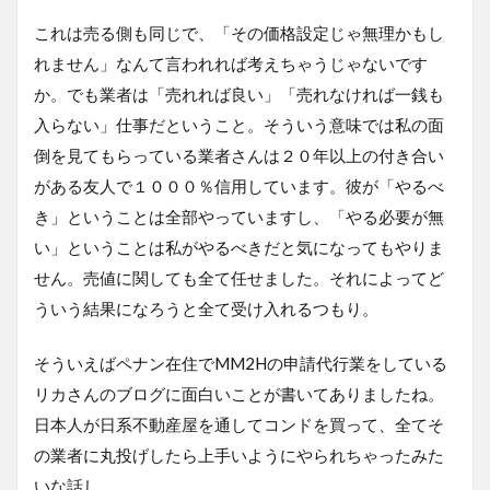
これは売る側も同じで、「その価格設定じゃ無理かもし
れません」なんて言われれば考えちゃうじゃないです
か。でも業者は「売れれば良い」「売れなければ一銭も
入らない」仕事だということ。そういう意味では私の面
倒を見てもらっている業者さんは２０年以上の付き合い
がある友人で１０００％信用しています。彼が「やるべ
き」ということは全部やっていますし、「やる必要が無
い」ということは私がやるべきだと気になってもやりま
せん。売値に関しても全て任せました。それによってど
ういう結果になろうと全て受け入れるつもり。
そういえばペナン在住でMM2Hの申請代行業をしている
リカさんのブログに面白いことが書いてありましたね。
日本人が日系不動産屋を通してコンドを買って、全てそ
の業者に丸投げしたら上手いようにやられちゃったみた
いな話し。