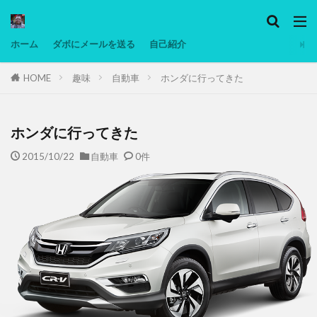
カテゴリー
ホーム
ダボにメールを送る
自己紹介
HOME
趣味
自動車
ホンダに行ってきた
タグ
Ninjatrader
PC
グリグリ画像
マレーシア動画
ヨーグルト
ホンダに行ってきた
低温調理・スロークッカー
低糖質ダイエット
2015/10/22
自動車
0件
備忘録
動画
日本人村社会
脱水シート
検索