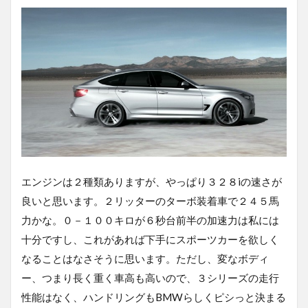
エンジンは２種類ありますが、やっぱり３２８iの速さが
良いと思います。２リッターのターボ装着車で２４５馬
力かな。０－１００キロが６秒台前半の加速力は私には
十分ですし、これがあれば下手にスポーツカーを欲しく
なることはなさそうに思います。ただし、変なボディ
ー、つまり長く重く車高も高いので、３シリーズの走行
性能はなく、ハンドリングもBMWらしくピシっと決まる