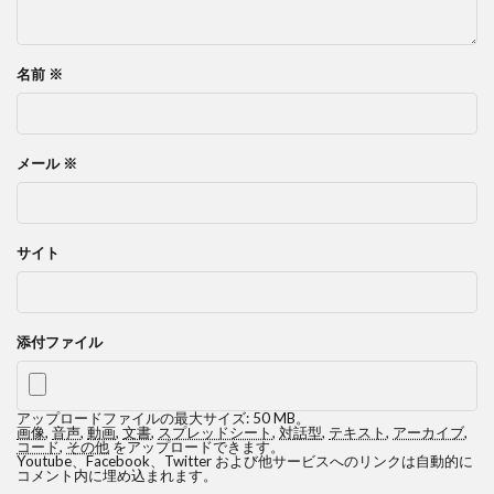
名前
※
メール
※
サイト
添付ファイル
アップロードファイルの最大サイズ: 50 MB。
画像
,
音声
,
動画
,
文書
,
スプレッドシート
,
対話型
,
テキスト
,
アーカイブ
,
コード
,
その他
をアップロードできます。
Youtube、Facebook、Twitter および他サービスへのリンクは自動的に
コメント内に埋め込まれます。