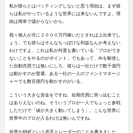
私が彼らとはバッティングしないと思う理由は、まず彼
らは私がやっているような世界には来ないんですよ。理
由は簡単で儲からないから。
我々個人が月に２０００万円稼いだとすれば上出来でし
ょう。でも彼らはそんなちっぽけな利益なんか考えない
わけですよ。これは私が何度も書いている「プロができ
ないことをやるのがポイント」でもあって、AIを駆使し
た自動売買では無いにしろ、彼らは一社だけで数千億円
は動かすのが普通。ある一社の一人のファンドマネージ
ャーでも数百億円を動かすのがいる。
こういう大きな資金をですね、短期売買に突っ込むこと
はありえないのね。そういうプロが一人でちょっと参戦
しただけで「値が大きく動いてしまう」。こんな世界に
世界中のプロが入るわけは無いんですね。
何度かBNFという若手トレーダーのことを書きました