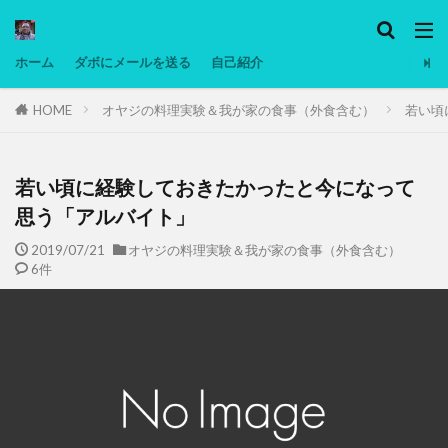
カテゴリー
ホーム
ダボにメールを送る
自己紹介
HOME
オヤジの料理実験＆我が家の食事（外食含む）
若い頃
タグ
Ninjatrader
PC
グリグリ画像
マレーシア動画
低温調理・スロークッカー
低糖質ダイエット
備忘
若い頃に経験しておきたかったと今になって
日本人村社会
脱水シート
思う「アルバイト」
2019/07/21
オヤジの料理実験＆我が家の食事（外食含む）
検索
6件