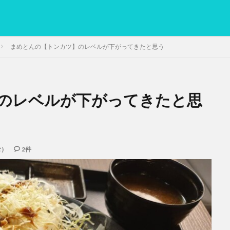
まめとんの【トンカツ】のレベルが下がってきたと思う
のレベルが下がってきたと思
PC
グリグリ画像
マレーシア動画
ヨーグルト
低温調理・ス
備忘録
動画
日本人村社会
脱水シート
検索
む）
2件