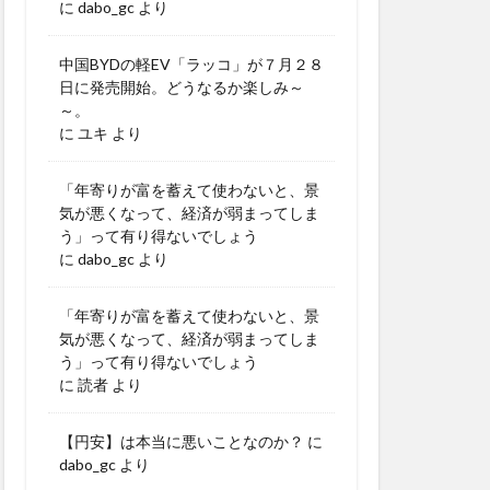
に
dabo_gc
より
中国BYDの軽EV「ラッコ」が７月２８
日に発売開始。どうなるか楽しみ～
～。
に
ユキ
より
「年寄りが富を蓄えて使わないと、景
気が悪くなって、経済が弱まってしま
う」って有り得ないでしょう
に
dabo_gc
より
「年寄りが富を蓄えて使わないと、景
気が悪くなって、経済が弱まってしま
う」って有り得ないでしょう
に
読者
より
【円安】は本当に悪いことなのか？
に
dabo_gc
より