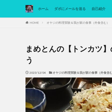
ホーム
ダボにメールを送る
自己紹介
カテゴリー
HOME
オヤジの料理実験＆我が家の食事（外食含む）
タグ
まめとんの【トンカツ】
Ninjatrader
低糖質ダイエット
う
2023/12/04
オヤジの料理実験＆我が家の食事（外食含