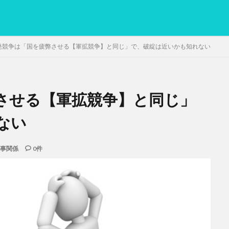
開発競争は「国を疲弊させる【軍拡競争】と同じ」で、破綻は近いかも知れない
弊させる【軍拡競争】と同じ」
PC
グリグリ画像
マレーシア動画
ヨーグルト
低温調理・ス
備忘録
動画
日本人村社会
脱水シート
ない
検索
事関係
0件