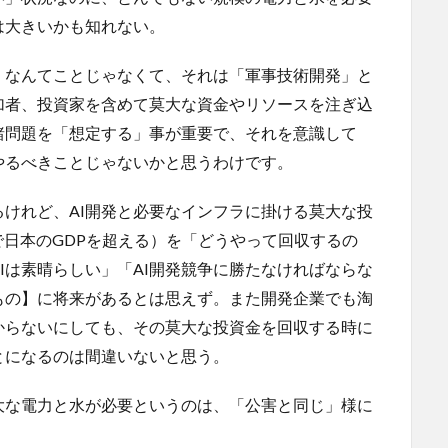
は大きいかも知れない。
」なんてことじゃなくて、それは「軍事技術開発」と
加者、投資家を含めて莫大な資金やリソースを注ぎ込
諸問題を「想定する」事が重要で、それを意識して
やるべきことじゃないかと思うわけです。
るけれど、AI開発と必要なインフラに掛ける莫大な投
で日本のGDPを超える）を「どうやって回収するの
Iは素晴らしい」「AI開発競争に勝たなければならな
もの】に将来があるとは思えず。また開発企業でも淘
からないにしても、その莫大な投資金を回収する時に
とになるのは間違いないと思う。
大な電力と水が必要というのは、「公害と同じ」様に