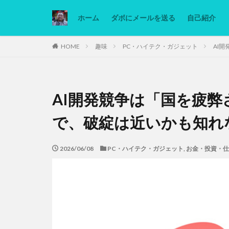
ホーム
ダボにメールを送る
自己紹介
カテゴリー
HOME
趣味
PC・ハイテク・ガジェット
AI
タグ
AI開発競争は「国を疲
Ninjatrader
低糖質ダイエット
で、破綻は近いかも知れ
2026/06/08
PC・ハイテク・ガジェット
,
お金・投資・仕