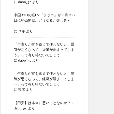
に
dabo_gc
より
中国BYDの軽EV「ラッコ」が７月２８
日に発売開始。どうなるか楽しみ～
～。
に
ユキ
より
「年寄りが富を蓄えて使わないと、景
気が悪くなって、経済が弱まってしま
う」って有り得ないでしょう
に
dabo_gc
より
「年寄りが富を蓄えて使わないと、景
気が悪くなって、経済が弱まってしま
う」って有り得ないでしょう
に
読者
より
【円安】は本当に悪いことなのか？
に
dabo_gc
より