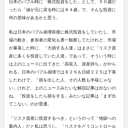
日本のバブル時に「株式投資をした」として、５０歳だ
ったら「値が元に戻る時には８４歳」で、そんな投資に
何の意味があるかと思う。
私は日本のバブル崩壊前後に株式投資をしていたし、市
場の動き、参加者の変化も逐一観察してたけれど、市場
が暴落した時に、「大損する人達」はまさに「リスク資
産に多くを投資していた人達」であって、そういう時に
は上のニュースに出てきた「高収入、資産持ち」がやら
れる。日本のバブル崩壊では８２％も日経２２５は下落
したわけで、「損を出した人、その人数も半端じゃな
い」けれど、上のニュースみたいな解説記事は出ないの
ね。「投資をしたら損をする」みたいな記事は「まず出
てこない」のが普通。
「リスク資産に投資するべき」というのって「地獄への
案内人」だと私は思うし、「リスクをどうコントロール