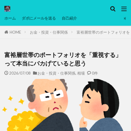
カテゴリー
ホーム
ダボにメールを送る
自己紹介
HOME
お金・投資・仕事関係
富裕層世帯のポートフォリオを
タグ
Ninjatrader
PC
グリグリ画像
マレーシア動画
ヨーグルト
富裕層世帯のポートフォリオを「重視する」
低温調理・スロークッカー
低糖質ダイエット
って本当にバカげていると思う
備忘録
動画
日本人村社会
脱水シート
2026/07/08
お金・投資・仕事関係
,
相場
0件
検索