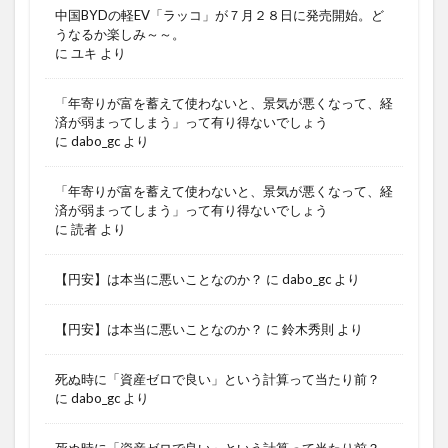
中国BYDの軽EV「ラッコ」が７月２８日に発売開始。ど
うなるか楽しみ～～。
に
ユキ
より
「年寄りが富を蓄えて使わないと、景気が悪くなって、経
済が弱まってしまう」って有り得ないでしょう
に
dabo_gc
より
「年寄りが富を蓄えて使わないと、景気が悪くなって、経
済が弱まってしまう」って有り得ないでしょう
に
読者
より
【円安】は本当に悪いことなのか？
に
dabo_gc
より
【円安】は本当に悪いことなのか？
に
鈴木秀則
より
死ぬ時に「資産ゼロで良い」という計算って当たり前？
に
dabo_gc
より
死ぬ時に「資産ゼロで良い」という計算って当たり前？