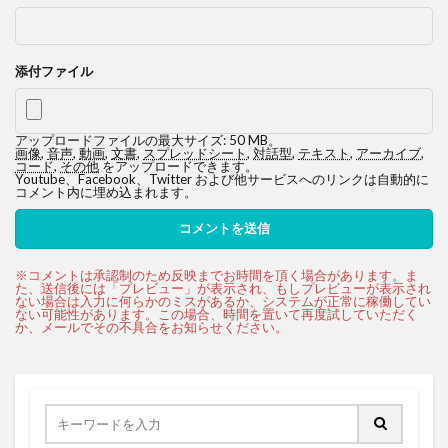
添付ファイル
アップロードファイルの最大サイズ: 50 MB。
画像
,
音声
,
動画
,
文書
,
スプレッドシート
,
対話型
,
テキスト
,
アーカイブ
,
コード
,
その他
をアップロードできます。
Youtube、Facebook、Twitter および他サービスへのリンクは自動的に
コメント内に埋め込まれます。