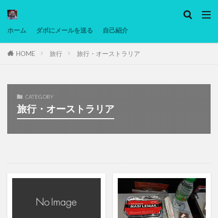
カテゴリー
ホーム
ダボにメールを送る
自己紹介
HOME
旅行
旅行・オーストラリア
タグ
Ninjatrader
PC
グリグリ画像
マレーシア動画
ヨーグルト
CATEGORY
低温調理・スロークッカー
低糖質ダイエット
旅行・オーストラリア
備忘録
動画
日本人村社会
脱水シート
検索