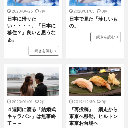
2023/04/25
7件
2020/01/03
0件
日本に帰りた
日本で見た「珍しいも
い・・・・。「日本に
の」
移住？」良いと思うな
続きを読む
ぁ。
続きを読む
2020/01/01
2件
2019/12/30
0件
４週間に渡る「結婚式
『再投稿』 網走から
キャラバン」は無事終
東京へ移動。ヒルトン
了～～
東京お台場へ