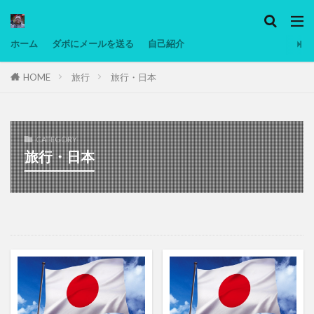
カテゴリー
ホーム
ダボにメールを送る
自己紹介
HOME
旅行
旅行・日本
タグ
Ninjatrader
PC
グリグリ画像
マレーシア動画
ヨーグルト
CATEGORY
低温調理・スロークッカー
低糖質ダイエット
旅行・日本
備忘録
動画
日本人村社会
脱水シート
検索