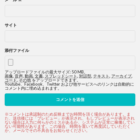
サイト
添付ファイル
アップロードファイルの最大サイズ: 50 MB。
画像
,
音声
,
動画
,
文書
,
スプレッドシート
,
対話型
,
テキスト
,
アーカイブ
,
コード
,
その他
をアップロードできます。
Youtube、Facebook、Twitter および他サービスへのリンクは自動的に
コメント内に埋め込まれます。