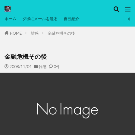
カテゴリー
ホーム
ダボにメールを送る
自己紹介
HOME
雑感
金融危機その後
タグ
Ninjatrader
PC
グリグリ画像
マレーシア動画
ヨーグルト
金融危機その後
低温調理・スロークッカー
低糖質ダイエット
2008/11/04
雑感
0件
備忘録
動画
日本人村社会
脱水シート
検索