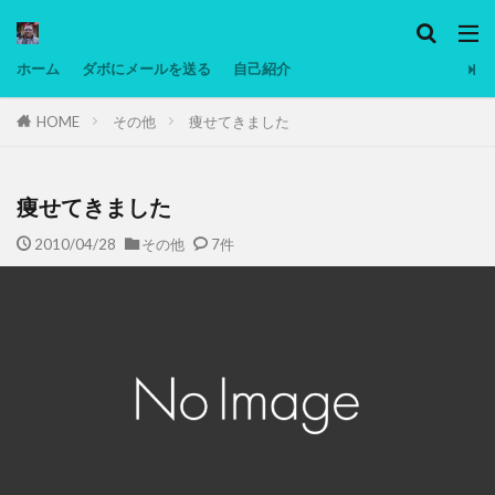
カテゴリー
ホーム
ダボにメールを送る
自己紹介
HOME
その他
痩せてきました
タグ
Ninjatrader
PC
グリグリ画像
マレーシア動画
ヨーグルト
低温調理・スロークッカー
痩せてきました
低糖質ダイエット
備忘録
動画
日本人村社会
2010/04/28
その他
7件
脱水シート
検索