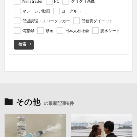
Ninjatrader
PC
グリグリ画像
マレーシア動画
ヨーグルト
低温調理・スロークッカー
低糖質ダイエット
備忘録
動画
日本人村社会
脱水シート
検索
その他
の最新記事8件