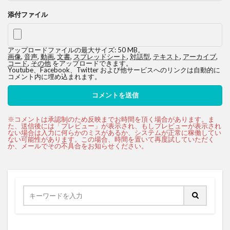
添付ファイル
アップロードファイルの最大サイズ: 50 MB。
画像
,
音声
,
動画
,
文書
,
スプレッドシート
,
対話型
,
テキスト
,
アーカイブ
,
コード
,
その他
をアップロードできます。
Youtube、Facebook、Twitter および他サービスへのリンクは自動的に
コメント内に埋め込まれます。