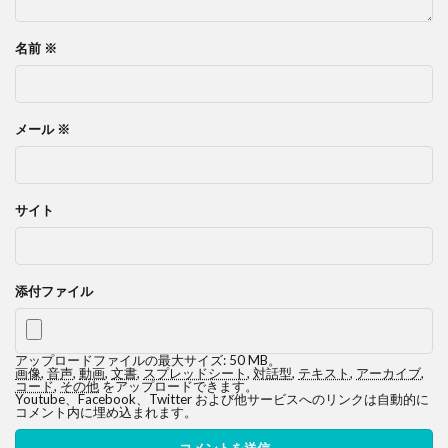
名前
※
メール
※
サイト
添付ファイル
アップロードファイルの最大サイズ: 50 MB。
画像
,
音声
,
動画
,
文書
,
スプレッドシート
,
対話型
,
テキスト
,
アーカイブ
,
コード
,
その他
をアップロードできます。
Youtube、Facebook、Twitter および他サービスへのリンクは自動的に
コメント内に埋め込まれます。