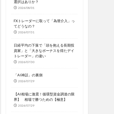
選択はありか？
2026/08/01
FXトレーダーに取って「為替介入」っ
てどうなの？
2026/07/31
日経平均の下落で「頭を抱える長期投
資家」と「大きなボーナスを得たデイ
トレーダー」の違い
2026/07/30
「AI神話」の裏側
2026/07/29
【AI相場に激震！循環型資金調達の限
界】 相場で勝つための【極意】
2026/07/29