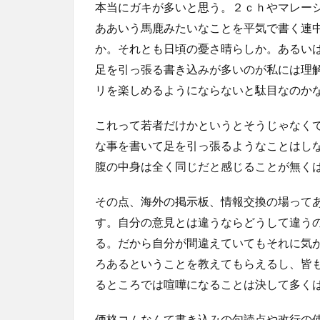
本当にガキが多いと思う。２ｃｈやマレー
ああいう馬鹿みたいなことを平気で書く連
か。それとも日頃の憂さ晴らしか。あるい
足を引っ張る書き込みが多いのが私には理
リを楽しめるようにならないと駄目なのか
これって若者だけかというとそうじゃなく
な事を書いて足を引っ張るようなことはし
腹の中身は全く同じだと感じることが無く
その点、海外の掲示板、情報交換の場って
す。自分の意見とは違うならどうして違う
る。だから自分が間違えていてもそれに気
ろあるということを教えてもらえるし、皆
るところでは喧嘩になることは決して多く
価格コムなんて書き込みの句読点や改行の