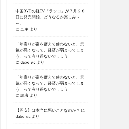
中国BYDの軽EV「ラッコ」が７月２８
日に発売開始。どうなるか楽しみ～
～。
に
ユキ
より
「年寄りが富を蓄えて使わないと、景
気が悪くなって、経済が弱まってしま
う」って有り得ないでしょう
に
dabo_gc
より
「年寄りが富を蓄えて使わないと、景
気が悪くなって、経済が弱まってしま
う」って有り得ないでしょう
に
読者
より
【円安】は本当に悪いことなのか？
に
dabo_gc
より