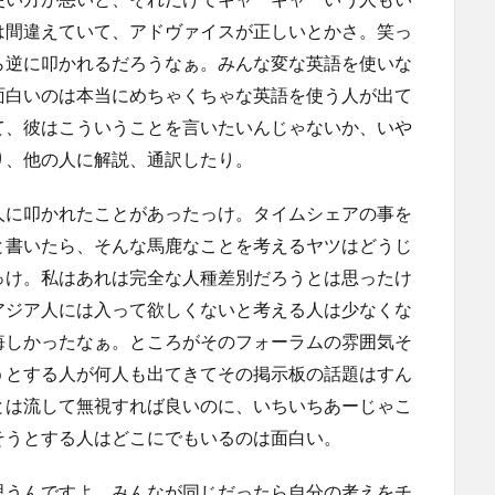
は間違えていて、アドヴァイスが正しいとかさ。笑っ
ら逆に叩かれるだろうなぁ。みんな変な英語を使いな
面白いのは本当にめちゃくちゃな英語を使う人が出て
て、彼はこういうことを言いたいんじゃないか、いや
り、他の人に解説、通訳したり。
人に叩かれたことがあったっけ。タイムシェアの事を
と書いたら、そんな馬鹿なことを考えるヤツはどうじ
っけ。私はあれは完全な人種差別だろうとは思ったけ
アジア人には入って欲しくないと考える人は少なくな
悔しかったなぁ。ところがそのフォーラムの雰囲気そ
うとする人が何人も出てきてその掲示板の話題はすん
とは流して無視すれば良いのに、いちいちあーじゃこ
そうとする人はどこにでもいるのは面白い。
思うんですよ。みんなが同じだったら自分の考えをチ