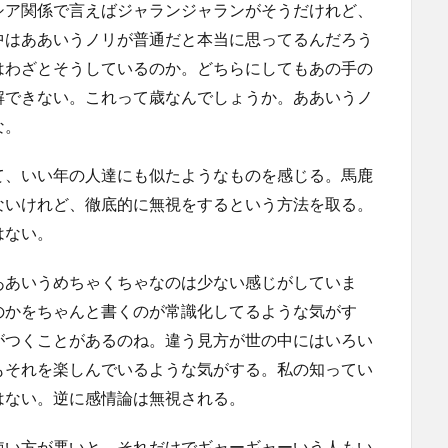
シア関係で言えばジャランジャランがそうだけれど、
中はああいうノリが普通だと本当に思ってるんだろう
はわざとそうしているのか。どちらにしてもあの手の
解できない。これって歳なんでしょうか。ああいうノ
な。
て、いい年の人達にも似たようなものを感じる。馬鹿
ないけれど、徹底的に無視をするという方法を取る。
はない。
ああいうめちゃくちゃなのは少ない感じがしていま
のかをちゃんと書くのが常識化してるような気がす
がつくことがあるのね。違う見方が世の中にはいろい
もそれを楽しんでいるような気がする。私の知ってい
はない。逆に感情論は無視される。
使い方が悪いと、それだけでギャーギャーいう人もい