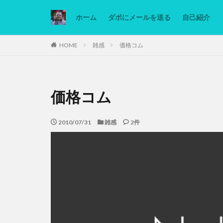
ホーム
ダボにメールを送る
自己紹介
カテゴリー
HOME
雑感
価格コム
タグ
価格コム
Ninjatrader
低糖質ダイエット
2010/07/31
雑感
2件