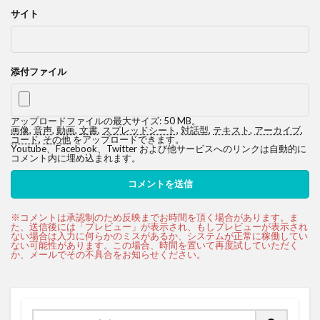
サイト
添付ファイル
アップロードファイルの最大サイズ: 50 MB。
画像
,
音声
,
動画
,
文書
,
スプレッドシート
,
対話型
,
テキスト
,
アーカイブ
,
コード
,
その他
をアップロードできます。
Youtube、Facebook、Twitter および他サービスへのリンクは自動的に
コメント内に埋め込まれます。