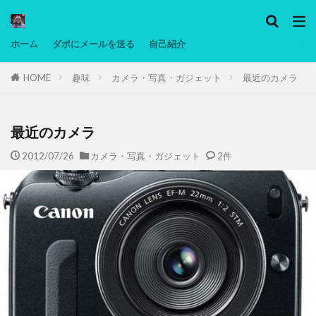
カテゴリー
ホーム
ダボにメールを送る
自己紹介
HOME
趣味
カメラ・写真・ガジェット
最近のカメラ
タグ
Ninjatrader
PC
グリグリ画像
マレーシア動画
ヨーグルト
低温調理・スロークッカー
低糖質ダイエ
最近のカメラ
備忘録
動画
日本人村社会
脱水シート
2012/07/26
カメラ・写真・ガジェット
2件
検索