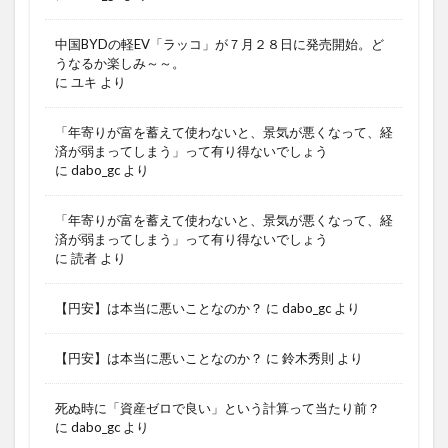
中国BYDの軽EV「ラッコ」が７月２８日に発売開始。ど
うなるか楽しみ～～。
に
ユキ
より
「年寄りが富を蓄えて使わないと、景気が悪くなって、経
済が弱まってしまう」って有り得ないでしょう
に
dabo_gc
より
「年寄りが富を蓄えて使わないと、景気が悪くなって、経
済が弱まってしまう」って有り得ないでしょう
に
読者
より
【円安】は本当に悪いことなのか？
に
dabo_gc
より
【円安】は本当に悪いことなのか？
に
鈴木秀則
より
死ぬ時に「資産ゼロで良い」という計算って当たり前？
に
dabo_gc
より