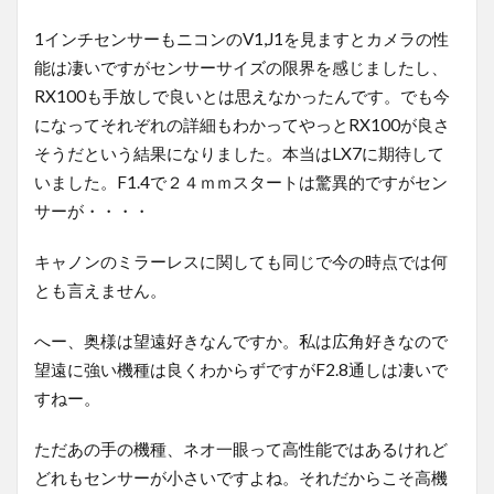
1インチセンサーもニコンのV1,J1を見ますとカメラの性
能は凄いですがセンサーサイズの限界を感じましたし、
RX100も手放しで良いとは思えなかったんです。でも今
になってそれぞれの詳細もわかってやっとRX100が良さ
そうだという結果になりました。本当はLX7に期待して
いました。F1.4で２４ｍｍスタートは驚異的ですがセン
サーが・・・・
キャノンのミラーレスに関しても同じで今の時点では何
とも言えません。
へー、奥様は望遠好きなんですか。私は広角好きなので
望遠に強い機種は良くわからずですがF2.8通しは凄いで
すねー。
ただあの手の機種、ネオ一眼って高性能ではあるけれど
どれもセンサーが小さいですよね。それだからこそ高機