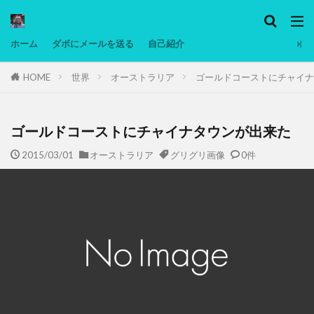
カテゴリー
ホーム
ダボにメールを送る
自己紹介
HOME
世界
オーストラリア
ゴールドコーストにチャイナ
タグ
Ninjatrader
PC
グリグリ画像
マレーシア動画
ヨーグルト
ゴールドコーストにチャイナタウンが出来た
低温調理・スロークッカー
低糖質ダイエット
2015/03/01
オーストラリア
グリグリ画像
0件
備忘録
動画
日本人村社会
脱水シート
検索