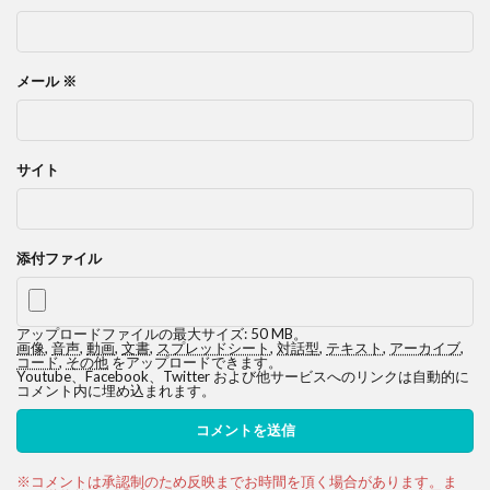
メール
※
サイト
添付ファイル
アップロードファイルの最大サイズ: 50 MB。
画像
,
音声
,
動画
,
文書
,
スプレッドシート
,
対話型
,
テキスト
,
アーカイブ
,
コード
,
その他
をアップロードできます。
Youtube、Facebook、Twitter および他サービスへのリンクは自動的に
コメント内に埋め込まれます。