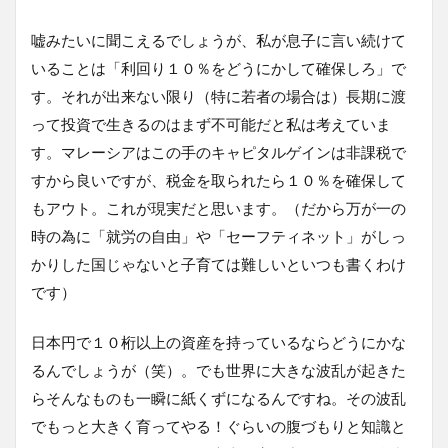
嘘みたいに聞こえるでしょうが、私が息子に言い続けて
いることは「利回り１０％をどうにかして確保しろ」で
す。それが出来ない限り（特に若者の場合は）長期に渡
って投資で生きるのはまず不可能だと私は考えていま
す。マレーシアはこの手のキャピタルゲインは非課税で
すから良いですが、税金を取られたら１０％を確保して
もアウト。これが現実だと思います。（だから万が一の
時の為に「就労の自由」や「セーフティネット」がしっ
かりした国じゃないと子育ては難しいといつも書くわけ
です）
日本円で１０桁以上の資産を持っているならどうにかな
るんでしょうが（笑）。でも世界に大きな波乱が起きた
らそんなものも一瞬に紙くずになるんですね。その波乱
でもっと大きく育ってやる！ぐらいの腹づもりと知識と