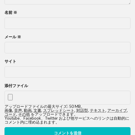
名前
※
メール
※
サイト
添付ファイル
アップロードファイルの最大サイズ: 50 MB。
画像
,
音声
,
動画
,
文書
,
スプレッドシート
,
対話型
,
テキスト
,
アーカイブ
,
コード
,
その他
をアップロードできます。
Youtube、Facebook、Twitter および他サービスへのリンクは自動的に
コメント内に埋め込まれます。