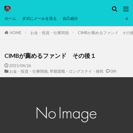
カテゴリー
ホーム
ダボにメールを送る
自己紹介
HOME
お金・投資・仕事関係
CIMBが薦めるファンド その
タグ
Ninjatrader
PC
グリグリ画像
マレーシア動画
ヨーグルト
CIMBが薦めるファンド その後１
低温調理・スロークッカー
低糖質ダイエット
2015/04/26
お金・投資・仕事関係
,
早期退職・ロングステイ・移民
0件
備忘録
動画
日本人村社会
脱水シート
検索