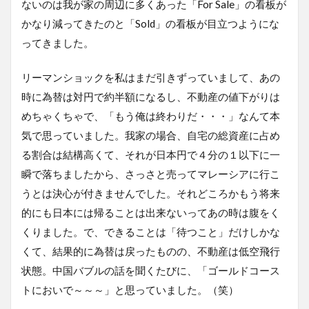
ないのは我が家の周辺に多くあった「For Sale」の看板が
かなり減ってきたのと「Sold」の看板が目立つようにな
ってきました。
リーマンショックを私はまだ引きずっていまして、あの
時に為替は対円で約半額になるし、不動産の値下がりは
めちゃくちゃで、「もう俺は終わりだ・・・」なんて本
気で思っていました。我家の場合、自宅の総資産に占め
る割合は結構高くて、それが日本円で４分の１以下に一
瞬で落ちましたから、さっさと売ってマレーシアに行こ
うとは決心が付きませんでした。それどころかもう将来
的にも日本には帰ることは出来ないってあの時は腹をく
くりました。で、できることは「待つこと」だけしかな
くて、結果的に為替は戻ったものの、不動産は低空飛行
状態。中国バブルの話を聞くたびに、「ゴールドコース
トにおいで～～～」と思っていました。（笑）