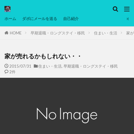
カテゴリー
ホーム
ダボにメールを送る
自己紹介
HOME
早期退職・ロングステイ・移民
住まい・生活
家が
タグ
Ninjatrader
PC
グリグリ画像
マレーシア動画
ヨーグルト
家が売れるかもしれない・・
低温調理・スロークッカー
低糖質ダイエット
2015/07/31
住まい・生活
,
早期退職・ロングステイ・移民
2件
備忘録
動画
日本人村社会
脱水シート
検索