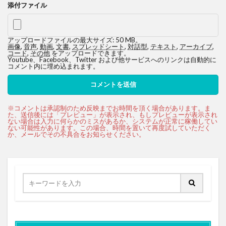
添付ファイル
アップロードファイルの最大サイズ: 50 MB。
画像
,
音声
,
動画
,
文書
,
スプレッドシート
,
対話型
,
テキスト
,
アーカイブ
,
コード
,
その他
をアップロードできます。
Youtube、Facebook、Twitter および他サービスへのリンクは自動的に
コメント内に埋め込まれます。