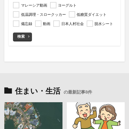
マレーシア動画
ヨーグルト
低温調理・スロークッカー
低糖質ダイエット
備忘録
動画
日本人村社会
脱水シート
検索
住まい・生活
の最新記事8件