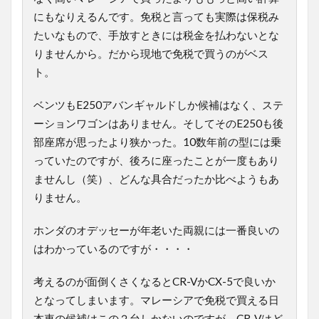
にもなりえるんです。免税と言っても実際は保税み
たいなもので、手放すときには税金を払わないとな
りませんから。だから現地で免税で買うのがベス
ト。
ベンツもE250アバンギャルドしか候補はなく、ステ
ーションワゴンはありません。そしてそのE250も後
部座席が思ったより狭かった。10数年前の型には乗
っていたのですが、後ろに座ったことが一度もあり
ませんし（笑）、どんな具合だったか比べようもあ
りません。
ホンダのオデッセーが年老いた両親には一番良いの
はわかっているのですが・・・・
考えるのが面倒くさくなるとCR-VかCX-5で良いか
となってしまいます。マレーシアで免税で買える日
本車の候補はこの２台しかないのですが、CR-Vはど