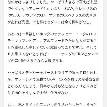
なのがはっきりしました。やっぱり大きさで言えば中型
でセダンならアコードとかカムリ、SUVならレクサスの
RX350、アウディのQ7、マツダのCX-9クラスの大きさ
があれば完璧。でも私はセダンには全く興味がなし。
あるいは一番欲しいホンダのオデッセー、トヨタのエス
ティマ（プレビア）、アルファードみたいな人が乗るこ
とを重視した車じゃないと駄目ってことですね。そして
６人乗りでないとすれば・・・・ホンダのCR-Vとかマツ
ダのCX-5の大きさなら妥協できる。
やっぱりオデッセーをオーストラリアで買って持ち込む
か、マレーシアで免税でCR-V、CX-5を買うのが妥当な線
となるんでしょう。日本から持ち込むならよりどりみど
りで面白そうなんですが、仕方がない。
もし、私とヨメさん二人だけの生活だとしたら、きっと