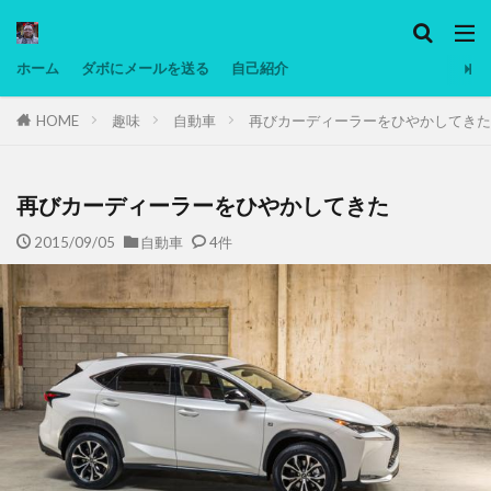
カテゴリー
ホーム
ダボにメールを送る
自己紹介
HOME
趣味
自動車
再びカーディーラーをひやかしてきた
タグ
Ninjatrader
PC
グリグリ画像
マレーシア動画
低温調理・スロークッカー
低糖質ダイエット
備忘
再びカーディーラーをひやかしてきた
日本人村社会
脱水シート
2015/09/05
自動車
4件
検索