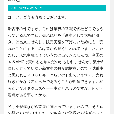
2015/09/06 3:16 PM
はーい、どうも有難うございます。
新古車の件ですが、これは業界の常識で各社どこでもや
っているんですね。売れ残りを「新車として大幅値引
き」は出来ませんし、販売実績を下げないためにも「売
れたことにする」のは昔から良く行われていました。た
だし、人気車種でそういうのは出てきませんね。今回の
４５AMGは売れると踏んだのかもしれませんが、数十キ
ロしか走っていない新古車の数が結構多いので（試乗車
と思われる２０００キロぐらいのも出ています）、売れ
行きがかなり悪かったであろうことが想像できます。私
みたいなオタクはスゲーー車だと思うのですが、何か問
題点がある車なのかも。
私も小規模ながら業界に関わっていましたので、その辺
の繋がりはありました。でも今では業界から遠ざかって