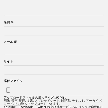
名前
※
メール
※
サイト
添付ファイル
アップロードファイルの最大サイズ: 50 MB。
画像
,
音声
,
動画
,
文書
,
スプレッドシート
,
対話型
,
テキスト
,
アーカイブ
,
コード
,
その他
をアップロードできます。
Youtube、Facebook、Twitter および他サービスへのリンクは自動的に