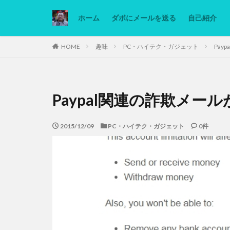
ホーム
ダボにメールを送る
自己紹介
カテゴリー
HOME
趣味
PC・ハイテク・ガジェット
Pay
タグ
Paypal関連の詐欺メー
Ninjatrader
低糖質ダイエット
2015/12/09
PC・ハイテク・ガジェット
0件