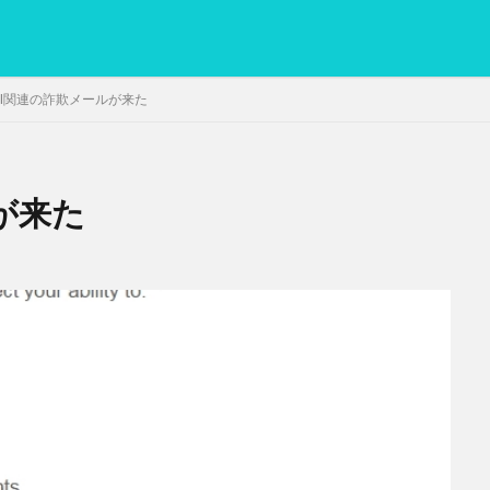
pal関連の詐欺メールが来た
ルが来た
PC
グリグリ画像
マレーシア動画
ヨーグルト
低温調理・ス
備忘録
動画
日本人村社会
脱水シート
検索