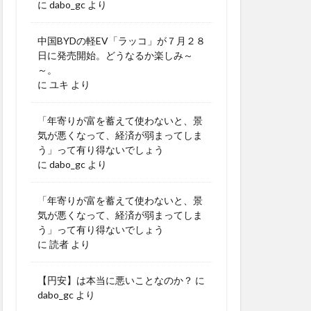
に
dabo_gc
より
中国BYDの軽EV「ラッコ」が７月２８
日に発売開始。どうなるか楽しみ～
～。
に
ユキ
より
「年寄りが富を蓄えて使わないと、景
気が悪くなって、経済が弱まってしま
う」って有り得ないでしょう
に
dabo_gc
より
「年寄りが富を蓄えて使わないと、景
気が悪くなって、経済が弱まってしま
う」って有り得ないでしょう
に
読者
より
【円安】は本当に悪いことなのか？
に
dabo_gc
より