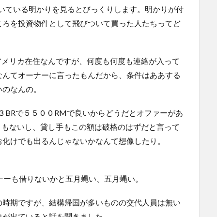
着いている明かりを見るとびっくりします。明かりが付
ころを投資物件として飛びついて買った人たちってど
ーはアメリカ在住なんですが、何度も何度も連絡が入って
なんてオーナーに言ったもんだから、条件はああする
いのなんの。
の３BRで５５００RMで良いからどうだとオファーがあ
たこともないし、貸し手もこの額は破格のはずだと言って
お化けでも出るんじゃないかなんて想像したり。
オーナーも借りないかと五月蝿い、五月蝿い。
の時期ですが、結構帰国が多いものの交代人員は無い
向が出ていると話を聞きました。