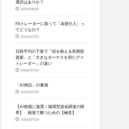
選択はありか？
2026/08/01
FXトレーダーに取って「為替介入」っ
てどうなの？
2026/07/31
日経平均の下落で「頭を抱える長期投
資家」と「大きなボーナスを得たデイ
トレーダー」の違い
2026/07/30
「AI神話」の裏側
2026/07/29
【AI相場に激震！循環型資金調達の限
界】 相場で勝つための【極意】
2026/07/29