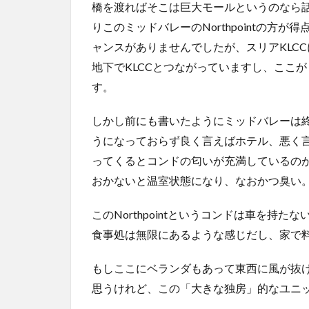
橋を渡ればそこは巨大モールというのなら話は
りこのミッドバレーのNorthpointの方
ャンスがありませんでしたが、スリアKLCCに拘る
地下でKLCCとつながっていますし、ここ
す。
しかし前にも書いたようにミッドバレーは
うになっておらず良く言えばホテル、悪く
ってくるとコンドの匂いが充満しているの
おかないと温室状態になり、なおかつ臭い
このNorthpointというコンドは車を持
食事処は無限にあるような感じだし、家で
もしここにベランダもあって東西に風が抜
思うけれど、この「大きな独房」的なユニ