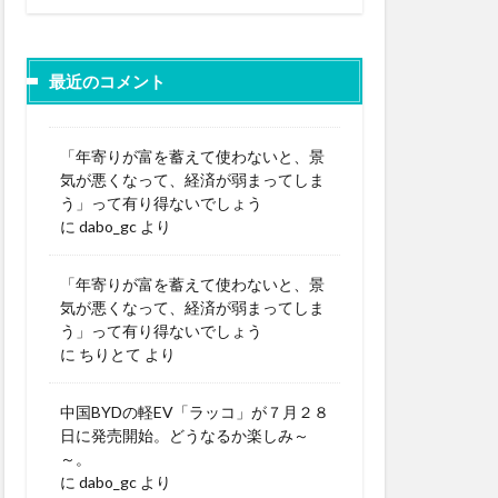
最近のコメント
「年寄りが富を蓄えて使わないと、景
気が悪くなって、経済が弱まってしま
う」って有り得ないでしょう
に
dabo_gc
より
「年寄りが富を蓄えて使わないと、景
気が悪くなって、経済が弱まってしま
う」って有り得ないでしょう
に
ちりとて
より
中国BYDの軽EV「ラッコ」が７月２８
日に発売開始。どうなるか楽しみ～
～。
に
dabo_gc
より