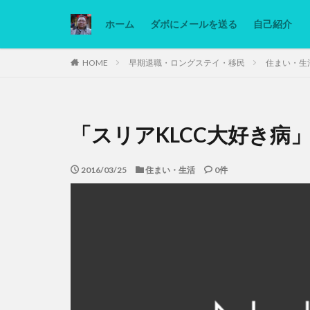
ホーム
ダボにメールを送る
自己紹介
カテゴリー
HOME
早期退職・ロングステイ・移民
住まい・生
タグ
「スリアKLCC大好き病
Ninjatrader
低糖質ダイエット
2016/03/25
住まい・生活
0件