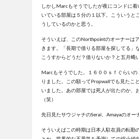
しかしMarcもそうでしたが夜にコンドに
いている部屋は５分の１以下。こういうと
うしているのかと思う。
そういえば、このNorthpointのオーナ
きます。「長期で借りる部屋を探してる」
こうすからどうだ？借りないか？と五月蝿
Marcもそうでした。１６００ｓｆぐらい
りました。この額ってPropwallでも見
いました。あの部屋では死人が出たのか、
（笑）
先日見たサウジャナのSerai、Amayaの
そういえばこの時期は日本人駐在員の転勤
とか、世界的な不景気を予測しての縮小傾