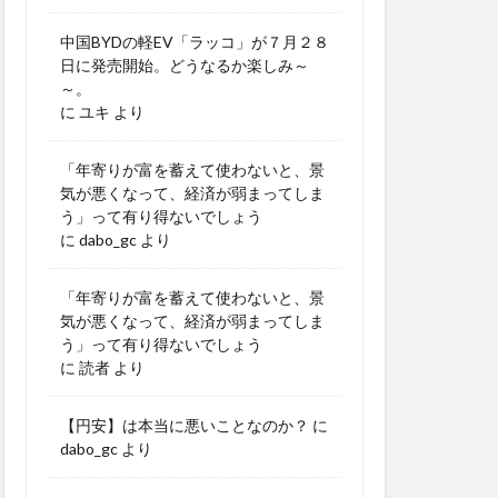
中国BYDの軽EV「ラッコ」が７月２８
日に発売開始。どうなるか楽しみ～
～。
に
ユキ
より
「年寄りが富を蓄えて使わないと、景
気が悪くなって、経済が弱まってしま
う」って有り得ないでしょう
に
dabo_gc
より
「年寄りが富を蓄えて使わないと、景
気が悪くなって、経済が弱まってしま
う」って有り得ないでしょう
に
読者
より
【円安】は本当に悪いことなのか？
に
dabo_gc
より