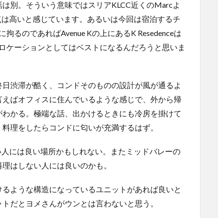
別。そういう意味ではスリアKLCC近くのMarcよ
が得点は高いと感じています。あるいは今回は宿泊するチ
のであればAvenue Kの上にあるK Resedenceは
がロケーションとしてはベストになるんだろうと思いま
終日渋滞が酷く、コンドそのものの設計が風が通るよ
言えばオフィスに住んでいるような感じで、外から帰
がわかる。極端な話、出かけるときにも冷房を掛けて
。料理をしたらコンドに匂いが充満するはず。
たない人には良い場所かもしれない。またミッドバレーの
料理はしない人には良いのかも。
けるような構造になっているユニットがあれば良いと
ットだとヨメさんがウンとは言わないと思う。