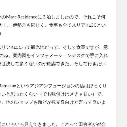
arc Residenceに３泊しましたので、それこそ何
たし、伊勢丹も同じく、食事も全てスリアKLCCとい
）
リアKLCCって観光地だって。そして食事ですが、意
いのね。案内図をインフォメーションデスクで手に入れ
数は決して多くないのが確認できた。そして行きたい
amasanというアジアンフュージョンの店はびっくり
たいと思ったくらい（でも味付けはメチャ甘い）で、
い。他のショップも殆どが観光客向けと言って良いよ
間にいろいろ見えてきました。これって田舎者が都会