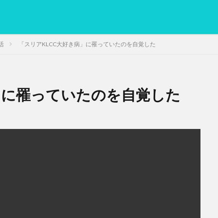
活
「スリアKLCC大好き病」に罹っていたのを自覚した
」に罹っていたのを自覚した
PC
グリグリ画像
マレーシア動画
ヨーグルト
低温調理・ス
備忘録
動画
日本人村社会
脱水シート
検索