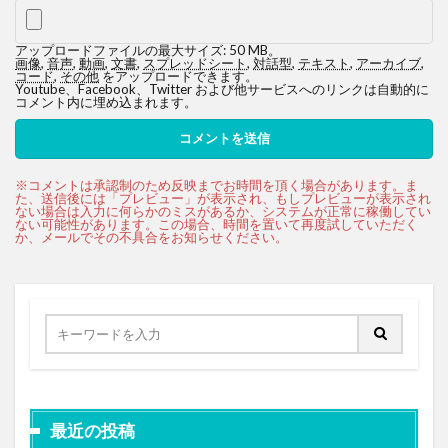
アップロードファイルの最大サイズ: 50 MB。
画像
,
音声
,
動画
,
文書
,
スプレッドシート
,
対話型
,
テキスト
,
アーカイブ
,
コード
,
その他
をアップロードできます。
Youtube、Facebook、Twitter および他サービスへのリンクは自動的に
コメント内に埋め込まれます。
最近の投稿