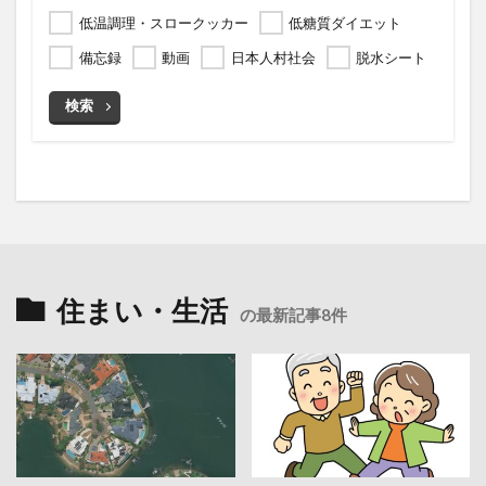
低温調理・スロークッカー
低糖質ダイエット
備忘録
動画
日本人村社会
脱水シート
検索
住まい・生活
の最新記事8件