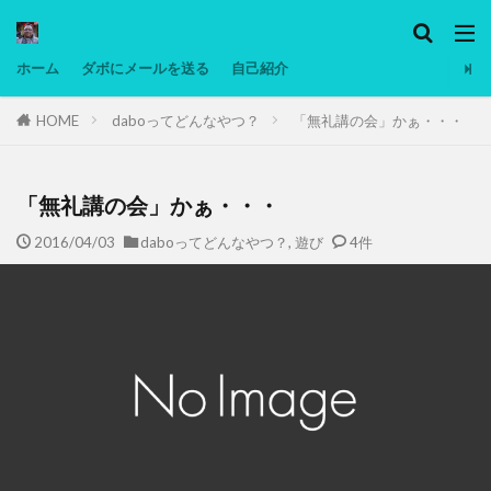
カテゴリー
ホーム
ダボにメールを送る
自己紹介
HOME
daboってどんなやつ？
「無礼講の会」かぁ・・・
タグ
Ninjatrader
PC
グリグリ画像
マレーシア動画
ヨーグルト
「無礼講の会」かぁ・・・
低温調理・スロークッカー
低糖質ダイエット
2016/04/03
daboってどんなやつ？
,
遊び
4件
備忘録
動画
日本人村社会
脱水シート
検索