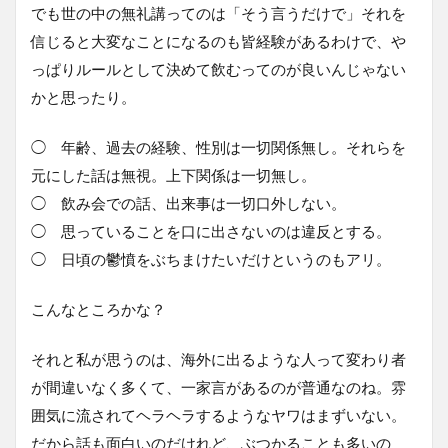
でも世の中の無礼講ってのは「そう言うだけで」それを
信じると大変なことになるのも皆経験があるわけで、や
っぱりルールとして決めて飲むってのが良いんじゃない
かと思ったり。
◯ 年齢、過去の経験、性別は一切関係無し。それらを
元にした話は無視。上下関係は一切無し。
◯ 飲み会での話、出来事は一切口外しない。
◯ 思っていることを口に出さないのは違反とする。
◯ 日頃の鬱憤をぶちまけたいだけというのもアリ。
こんなところかな？
それと私が思うのは、海外に出るような人って変わり者
が間違いなく多くて、一家言があるのが普通なのね。雰
囲気に流されてヘラヘラするようなヤワはまずいない。
だから話も面白いのだけれど、ぶつかることも多いの