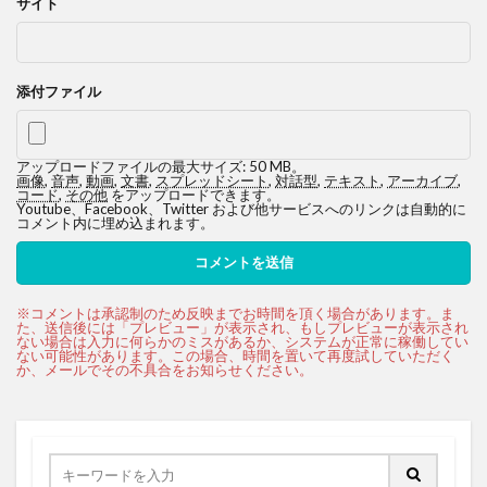
サイト
添付ファイル
アップロードファイルの最大サイズ: 50 MB。
画像
,
音声
,
動画
,
文書
,
スプレッドシート
,
対話型
,
テキスト
,
アーカイブ
,
コード
,
その他
をアップロードできます。
Youtube、Facebook、Twitter および他サービスへのリンクは自動的に
コメント内に埋め込まれます。