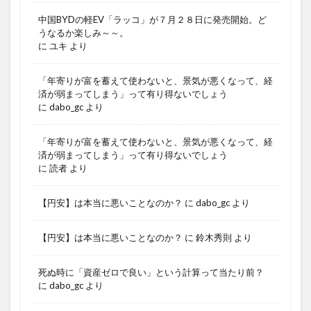
中国BYDの軽EV「ラッコ」が７月２８日に発売開始。ど
うなるか楽しみ～～。
に
ユキ
より
「年寄りが富を蓄えて使わないと、景気が悪くなって、経
済が弱まってしまう」って有り得ないでしょう
に
dabo_gc
より
「年寄りが富を蓄えて使わないと、景気が悪くなって、経
済が弱まってしまう」って有り得ないでしょう
に
読者
より
【円安】は本当に悪いことなのか？
に
dabo_gc
より
【円安】は本当に悪いことなのか？
に
鈴木秀則
より
死ぬ時に「資産ゼロで良い」という計算って当たり前？
に
dabo_gc
より