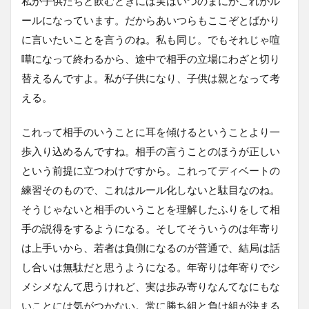
私が子供たちと飲むときには実はいつのまにかこれがル
ールになっています。だからあいつらもここぞとばかり
に言いたいことを言うのね。私も同じ。でもそれじゃ喧
嘩になって終わるから、途中で相手の立場にわざと切り
替えるんですよ。私が子供になり、子供は親となって考
える。
これって相手のいうことに耳を傾けるということより一
歩入り込めるんですね。相手の言うことのほうが正しい
という前提に立つわけですから。これってディベートの
練習そのもので、これはルール化しないと駄目なのね。
そうじゃないと相手のいうことを理解したふりをして相
手の説得をするようになる。そしてそういうのは年寄り
は上手いから、若者は負側になるのが普通で、結局は話
し合いは無駄だと思うようになる。年寄りは年寄りでシ
メシメなんて思うけれど、実は歩み寄りなんてなにもな
いことには気がつかない。常に勝ち組と負け組が決まる