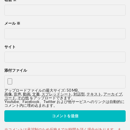
メール
※
サイト
添付ファイル
アップロードファイルの最大サイズ: 50 MB。
画像
,
音声
,
動画
,
文書
,
スプレッドシート
,
対話型
,
テキスト
,
アーカイブ
,
コード
,
その他
をアップロードできます。
Youtube、Facebook、Twitter および他サービスへのリンクは自動的に
コメント内に埋め込まれます。