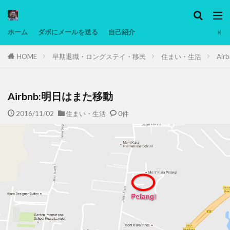
カテゴリー
ホーム
ダボにメールを送る
自己紹介
HOME
早期退職・ロングステイ・移民
住まい・生活
Ai
タグ
Ninjatrader
PC
グリグリ画像
マレーシア動画
ヨーグルト
Airbnb:明日はまた移動
低温調理・スロークッカー
低糖質ダイエット
2016/11/02
住まい・生活
0件
備忘録
動画
日本人村社会
脱水シート
検索