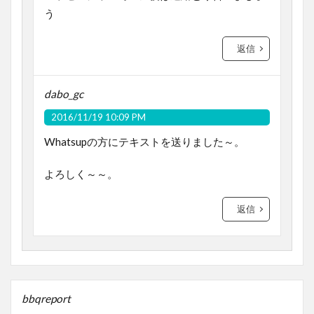
う
返信
dabo_gc
2016/11/19 10:09 PM
Whatsupの方にテキストを送りました～。
よろしく～～。
返信
bbqreport