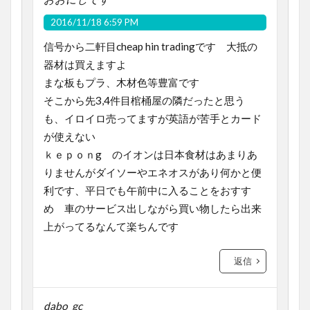
2016/11/18 6:59 PM
信号から二軒目cheap hin tradingです 大抵の
器材は買えますよ
まな板もプラ、木材色等豊富です
そこから先3,4件目棺桶屋の隣だったと思う
も、イロイロ売ってますが英語が苦手とカード
が使えない
ｋｅｐｏｎg のイオンは日本食材はあまりあ
りませんがダイソーやエネオスがあり何かと便
利です、平日でも午前中に入ることをおすす
め 車のサービス出しながら買い物したら出来
上がってるなんて楽ちんです
返信
dabo_gc