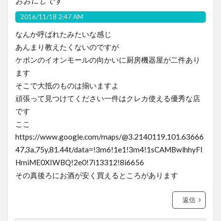
おおにしです
2016/11/18 2:47 AM
なんか呼ばれたみたいな感じ
あんまり教えたくないのですが
ケポンのイオンモールの向かいに厨房機器屋が二件あり
ます
そこで大抵のものは揃いますよ
頑張って見つけてください一件はクレカ使える優秀な店
です
ここ
https://www.google.com/maps/@3.2140119,101.63666
47,3a,75y,81.44t/data=!3m6!1e1!3m4!1sCAMBwlhhyFl
HmiME0XIWBQ!2e0!7i13312!8i6656
その真後ろにお酒が安く買えるところがあります
返信