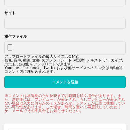
サイト
添付ファイル
アップロードファイルの最大サイズ: 50 MB。
画像
,
音声
,
動画
,
文書
,
スプレッドシート
,
対話型
,
テキスト
,
アーカイブ
,
コード
,
その他
をアップロードできます。
Youtube、Facebook、Twitter および他サービスへのリンクは自動的に
コメント内に埋め込まれます。