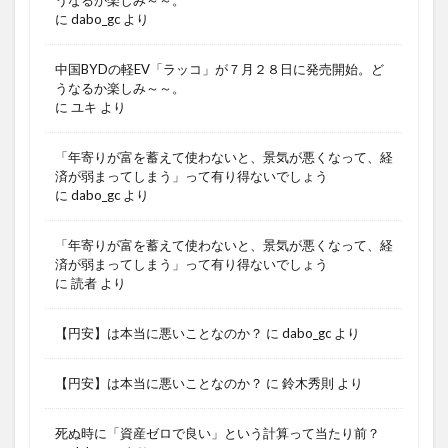
に
dabo_gc
より
中国BYDの軽EV「ラッコ」が７月２８日に発売開始。ど
うなるか楽しみ～～。
に
ユキ
より
「年寄りが富を蓄えて使わないと、景気が悪くなって、経
済が弱まってしまう」って有り得ないでしょう
に
dabo_gc
より
「年寄りが富を蓄えて使わないと、景気が悪くなって、経
済が弱まってしまう」って有り得ないでしょう
に
読者
より
【円安】は本当に悪いことなのか？
に
dabo_gc
より
【円安】は本当に悪いことなのか？
に
鈴木秀則
より
死ぬ時に「資産ゼロで良い」という計算って当たり前？