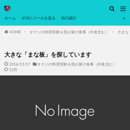
カテゴリー
ホーム
ダボにメールを送る
自己紹介
HOME
オヤジの料理実験＆我が家の食事（外食含む）
大きな
タグ
Ninjatrader
PC
グリグリ画像
マレーシア動画
ヨーグルト
大きな「まな板」を探しています
低温調理・スロークッカー
低糖質ダイエット
2016/11/17
オヤジの料理実験＆我が家の食事（外食含む）
12件
備忘録
動画
日本人村社会
脱水シート
検索