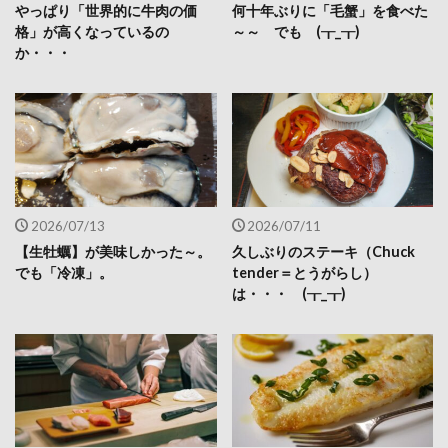
やっぱり「世界的に牛肉の価
何十年ぶりに「毛蟹」を食べた
格」が高くなっているの
～～ でも (┰_┰)
か・・・
2026/07/13
2026/07/11
【生牡蠣】が美味しかった～。
久しぶりのステーキ（Chuck
でも「冷凍」。
tender＝とうがらし）
は・・・ (┰_┰)