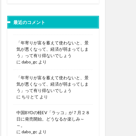
最近のコメント
「年寄りが富を蓄えて使わないと、景
気が悪くなって、経済が弱まってしま
う」って有り得ないでしょう
に
dabo_gc
より
「年寄りが富を蓄えて使わないと、景
気が悪くなって、経済が弱まってしま
う」って有り得ないでしょう
に
ちりとて
より
中国BYDの軽EV「ラッコ」が７月２８
日に発売開始。どうなるか楽しみ～
～。
に
dabo_gc
より