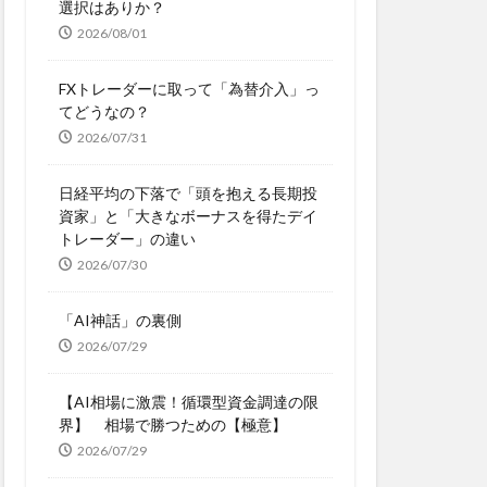
選択はありか？
2026/08/01
FXトレーダーに取って「為替介入」っ
てどうなの？
2026/07/31
日経平均の下落で「頭を抱える長期投
資家」と「大きなボーナスを得たデイ
トレーダー」の違い
2026/07/30
「AI神話」の裏側
2026/07/29
【AI相場に激震！循環型資金調達の限
界】 相場で勝つための【極意】
2026/07/29