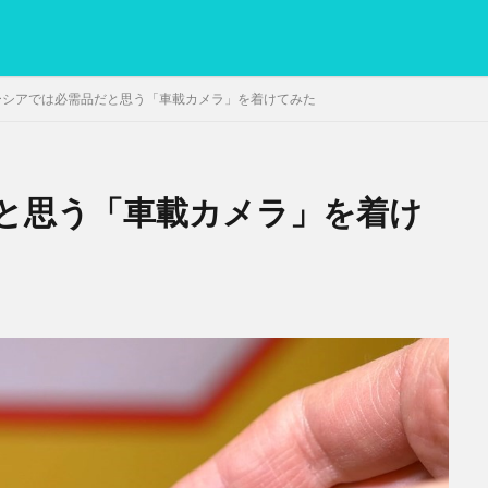
ーシアでは必需品だと思う「車載カメラ」を着けてみた
と思う「車載カメラ」を着け
PC
グリグリ画像
マレーシア動画
ヨーグルト
低温調理・ス
備忘録
動画
日本人村社会
脱水シート
検索