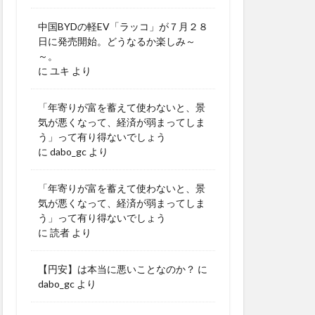
中国BYDの軽EV「ラッコ」が７月２８
日に発売開始。どうなるか楽しみ～
～。
に
ユキ
より
「年寄りが富を蓄えて使わないと、景
気が悪くなって、経済が弱まってしま
う」って有り得ないでしょう
に
dabo_gc
より
「年寄りが富を蓄えて使わないと、景
気が悪くなって、経済が弱まってしま
う」って有り得ないでしょう
に
読者
より
【円安】は本当に悪いことなのか？
に
dabo_gc
より