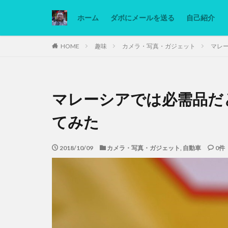
ホーム
ダボにメールを送る
自己紹介
カテゴリー
HOME
趣味
カメラ・写真・ガジェット
マレ
タグ
マレーシアでは必需品だ
Ninjatrader
低糖質ダイエット
てみた
2018/10/09
カメラ・写真・ガジェット
,
自動車
0件