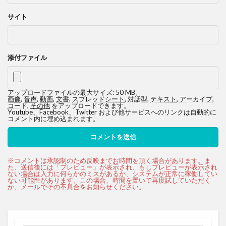
サイト
添付ファイル
アップロードファイルの最大サイズ: 50 MB。
画像
,
音声
,
動画
,
文書
,
スプレッドシート
,
対話型
,
テキスト
,
アーカイブ
,
コード
,
その他
をアップロードできます。
Youtube、Facebook、Twitter および他サービスへのリンクは自動的に
コメント内に埋め込まれます。