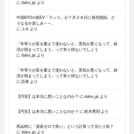
に
dabo_gc
より
中国BYDの軽EV「ラッコ」が７月２８日に発売開始。ど
うなるか楽しみ～～。
に
ユキ
より
「年寄りが富を蓄えて使わないと、景気が悪くなって、経
済が弱まってしまう」って有り得ないでしょう
に
dabo_gc
より
「年寄りが富を蓄えて使わないと、景気が悪くなって、経
済が弱まってしまう」って有り得ないでしょう
に
読者
より
【円安】は本当に悪いことなのか？
に
dabo_gc
より
【円安】は本当に悪いことなのか？
に
鈴木秀則
より
死ぬ時に「資産ゼロで良い」という計算って当たり前？
に
dabo_gc
より