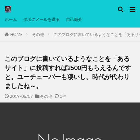
カテゴリー
ホーム
ダボにメールを送る
自己紹介
HOME
その他
このブログに書いているようなことを「あるサ
タグ
Ninjatrader
PC
グリグリ画像
マレーシア動画
低温調理・スロークッカー
低糖質ダイエット
備忘
このブログに書いているようなことを「ある
日本人村社会
脱水シート
サイト」に投稿すれば2500円もらえるんです
と。ユーチューバーも凄いし、時代が代わり
検索
ましたね～。
2019/06/07
その他
0件