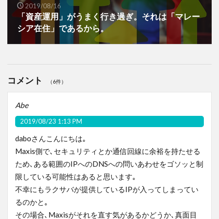
2019/08/16
「資産運用」がうまく行き過ぎ。それは「マレー
シア在住」であるから。
コメント
（6件）
Abe
2019/08/23 1:13 PM
daboさんこんにちは｡
Maxis側で､セキュリティとか通信回線に余裕を持たせる
ため､ある範囲のIPへのDNSへの問いあわせをゴソッと制
限している可能性はあると思います｡
不幸にもラクサバが提供しているIPが入ってしまってい
るのかと｡
その場合､Maxisがそれを直す気があるかどうか､真面目