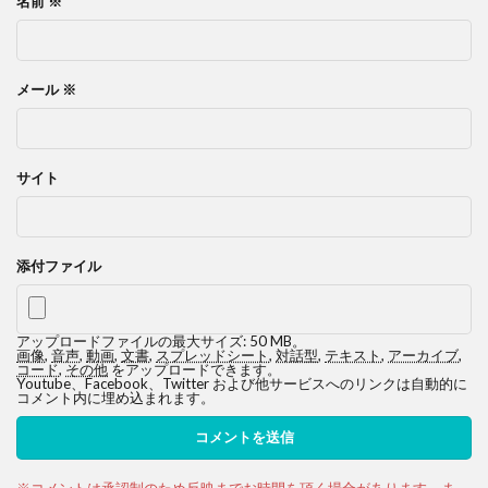
名前
※
メール
※
サイト
添付ファイル
アップロードファイルの最大サイズ: 50 MB。
画像
,
音声
,
動画
,
文書
,
スプレッドシート
,
対話型
,
テキスト
,
アーカイブ
,
コード
,
その他
をアップロードできます。
Youtube、Facebook、Twitter および他サービスへのリンクは自動的に
コメント内に埋め込まれます。