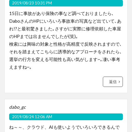
2019/08/23 10:31 PM
15日に事故があり保険の事など調べておりましたら､
DaboさんのHPにいろいろ事故車の写真など出ていて､あ
れ!?と最初驚きました｡さすがに実際に修理依頼した車屋
のHPまでは出ませんでしたが(笑)｡
検索には興味の対象と性格が高精度で反映されますので､
それを踏まえてこちらに誘導的なアプローチをされたら､
選挙の行方を変える可能性も高い気がします~｡凄い事考
えますね~｡
返信
dabo_gc
2019/08/24 12:06 AM
ね～～、クラウド、AIも使いようでいろいろできるんで