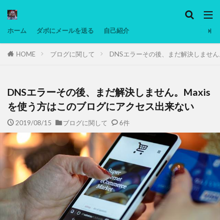
カテゴリー
ホーム
ダボにメールを送る
自己紹介
HOME
ブログに関して
DNSエラーその後、まだ解決しません
タグ
Ninjatrader
PC
グリグリ画像
マレーシア動画
ヨーグルト
DNSエラーその後、まだ解決しません。Maxis
低温調理・スロークッカー
低糖質ダイエット
を使う方はこのブログにアクセス出来ない
備忘録
動画
日本人村社会
脱水シート
2019/08/15
ブログに関して
6件
検索