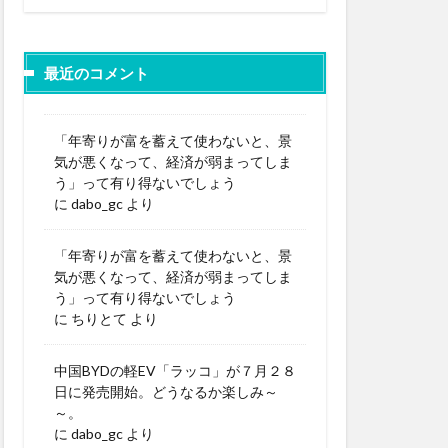
最近のコメント
「年寄りが富を蓄えて使わないと、景
気が悪くなって、経済が弱まってしま
う」って有り得ないでしょう
に
dabo_gc
より
「年寄りが富を蓄えて使わないと、景
気が悪くなって、経済が弱まってしま
う」って有り得ないでしょう
に
ちりとて
より
中国BYDの軽EV「ラッコ」が７月２８
日に発売開始。どうなるか楽しみ～
～。
に
dabo_gc
より