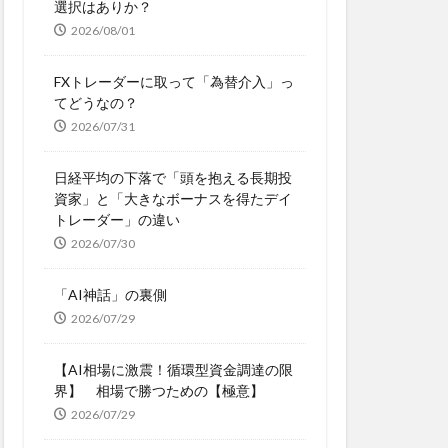
選択はありか？
2026/08/01
FXトレーダーに取って「為替介入」っ
てどうなの？
2026/07/31
日経平均の下落で「頭を抱える長期投
資家」と「大きなボーナスを得たデイ
トレーダー」の違い
2026/07/30
「AI神話」の裏側
2026/07/29
【AI相場に激震！循環型資金調達の限
界】 相場で勝つための【極意】
2026/07/29