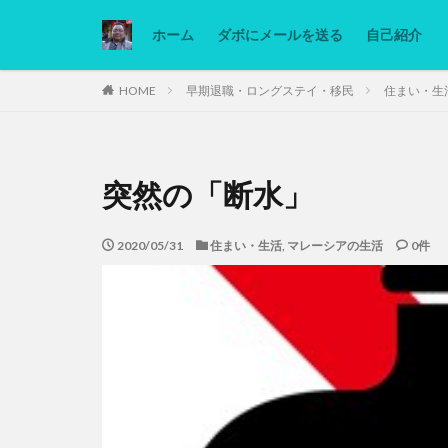
ホーム
ダボにメールを送る
自己紹介
カテゴリー
HOME
早期退職・ロングステイ・移民
住まい・生
タグ
突然の「断水」
Ninjatrader
低糖質ダイエット
2020/05/31
住まい・生活
,
マレーシアの生活
0件