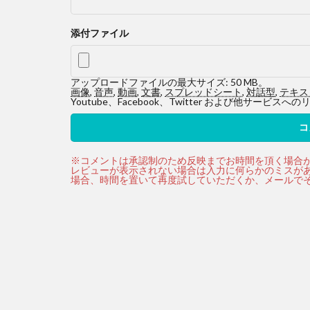
添付ファイル
アップロードファイルの最大サイズ: 50 MB。
画像
,
音声
,
動画
,
文書
,
スプレッドシート
,
対話型
,
テキス
Youtube、Facebook、Twitter および他サ