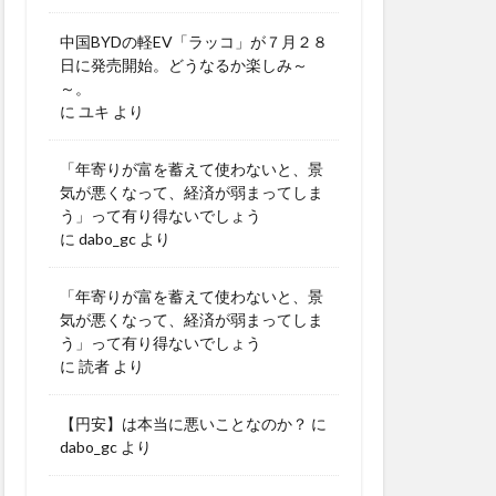
中国BYDの軽EV「ラッコ」が７月２８
日に発売開始。どうなるか楽しみ～
～。
に
ユキ
より
「年寄りが富を蓄えて使わないと、景
気が悪くなって、経済が弱まってしま
う」って有り得ないでしょう
に
dabo_gc
より
「年寄りが富を蓄えて使わないと、景
気が悪くなって、経済が弱まってしま
う」って有り得ないでしょう
に
読者
より
【円安】は本当に悪いことなのか？
に
dabo_gc
より