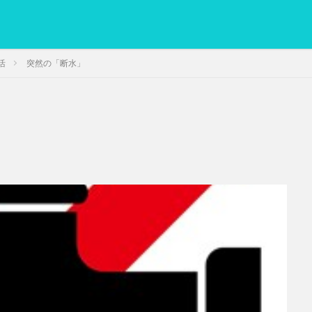
活
突然の「断水」
PC
グリグリ画像
マレーシア動画
ヨーグルト
低温調理・ス
備忘録
動画
日本人村社会
脱水シート
検索