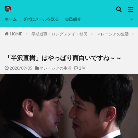
カテゴリー
ホーム
ダボにメールを送る
自己紹介
HOME
早期退職・ロングステイ・移民
マレーシアの生活
タグ
Ninjatrader
PC
グリグリ画像
マレーシア動画
ヨーグルト
「半沢直樹」はやっぱり面白いですね～～
低温調理・スロークッカー
低糖質ダイエット
2020/09/05
マレーシアの生活
2件
備忘録
動画
日本人村社会
脱水シート
検索