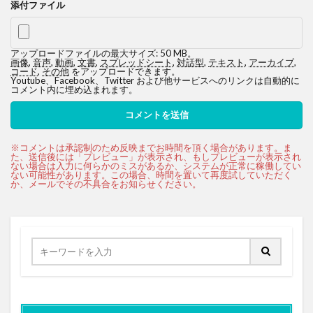
添付ファイル
アップロードファイルの最大サイズ: 50 MB。
画像
,
音声
,
動画
,
文書
,
スプレッドシート
,
対話型
,
テキスト
,
アーカイブ
,
コード
,
その他
をアップロードできます。
Youtube、Facebook、Twitter および他サービスへのリンクは自動的に
コメント内に埋め込まれます。