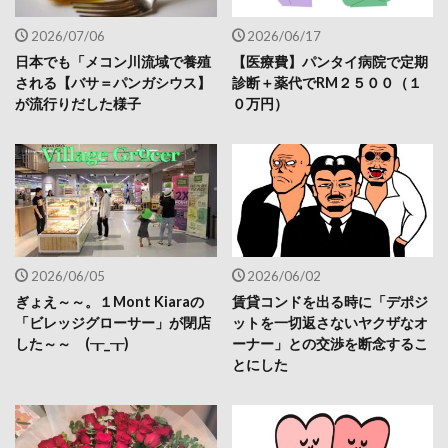
2026/07/06
2026/06/17
日本でも「メコン川流域で養殖
【医療費】パンタイ病院で定期
される【バサ＝パンガシウス】
診断＋薬代でRM２５００（１
が流行りだした様子
０万円）
2026/06/05
2026/06/02
ぎょえ～～。１Mont Kiaraの
賃貸コンドを出る時に「デポジ
「ビレッジグローサー」が閉店
ットを一切返さないヤクザなオ
した～～ (┰_┰)
ーナー」との交渉を断念するこ
とにした