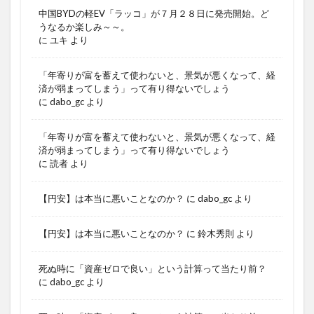
中国BYDの軽EV「ラッコ」が７月２８日に発売開始。ど
うなるか楽しみ～～。
に
ユキ
より
「年寄りが富を蓄えて使わないと、景気が悪くなって、経
済が弱まってしまう」って有り得ないでしょう
に
dabo_gc
より
「年寄りが富を蓄えて使わないと、景気が悪くなって、経
済が弱まってしまう」って有り得ないでしょう
に
読者
より
【円安】は本当に悪いことなのか？
に
dabo_gc
より
【円安】は本当に悪いことなのか？
に
鈴木秀則
より
死ぬ時に「資産ゼロで良い」という計算って当たり前？
に
dabo_gc
より