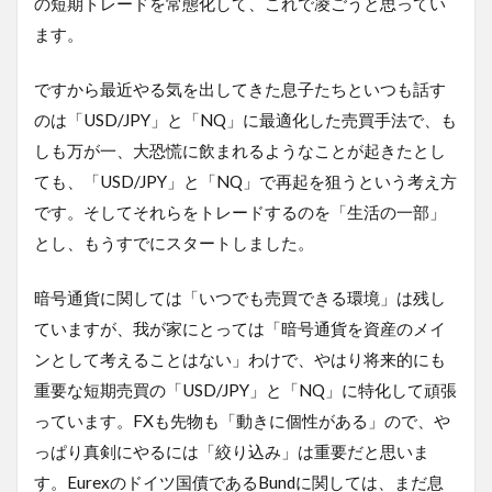
の短期トレードを常態化して、これで凌ごうと思ってい
ます。
ですから最近やる気を出してきた息子たちといつも話す
のは「USD/JPY」と「NQ」に最適化した売買手法で、も
しも万が一、大恐慌に飲まれるようなことが起きたとし
ても、「USD/JPY」と「NQ」で再起を狙うという考え方
です。そしてそれらをトレードするのを「生活の一部」
とし、もうすでにスタートしました。
暗号通貨に関しては「いつでも売買できる環境」は残し
ていますが、我が家にとっては「暗号通貨を資産のメイ
ンとして考えることはない」わけで、やはり将来的にも
重要な短期売買の「USD/JPY」と「NQ」に特化して頑張
っています。FXも先物も「動きに個性がある」ので、や
っぱり真剣にやるには「絞り込み」は重要だと思いま
す。Eurexのドイツ国債であるBundに関しては、まだ息