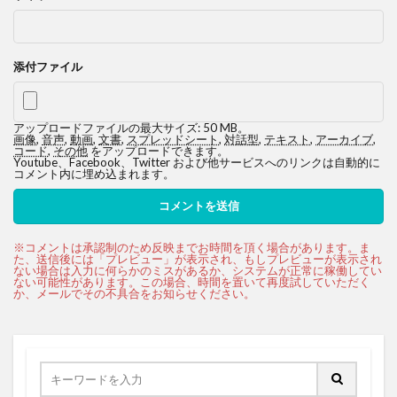
添付ファイル
アップロードファイルの最大サイズ: 50 MB。
画像
,
音声
,
動画
,
文書
,
スプレッドシート
,
対話型
,
テキスト
,
アーカイブ
,
コード
,
その他
をアップロードできます。
Youtube、Facebook、Twitter および他サービスへのリンクは自動的に
コメント内に埋め込まれます。