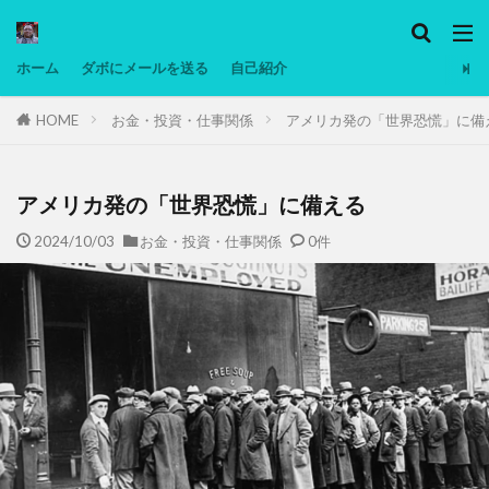
カテゴリー
ホーム
ダボにメールを送る
自己紹介
HOME
お金・投資・仕事関係
アメリカ発の「世界恐慌」に備
タグ
Ninjatrader
PC
グリグリ画像
マレーシア動画
ヨーグルト
アメリカ発の「世界恐慌」に備える
低温調理・スロークッカー
低糖質ダイエット
2024/10/03
お金・投資・仕事関係
0件
備忘録
動画
日本人村社会
脱水シート
検索