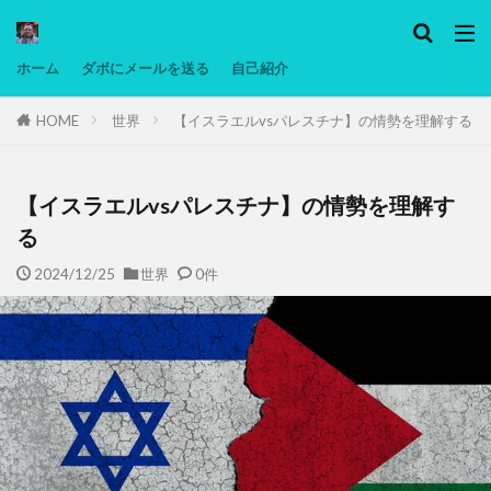
カテゴリー
ホーム
ダボにメールを送る
自己紹介
HOME
世界
【イスラエルvsパレスチナ】の情勢を理解する
タグ
Ninjatrader
PC
グリグリ画像
マレーシア動画
ヨーグルト
【イスラエルvsパレスチナ】の情勢を理解す
低温調理・スロークッカー
低糖質ダイエット
る
備忘録
動画
日本人村社会
脱水シート
2024/12/25
世界
0件
検索