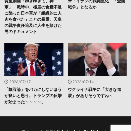
貴重動画「ゆきゆきて、神
米・イランの戦闘激化 「全面
軍」 戦時中、極度の食糧不足
戦争」となるか
に陥った日本軍が「組織的に人
肉を食べた」ことの暴露、天皇
の戦争責任追及に人生を賭けた
男のドキュメント
2026/07/17
2026/07/14
「陰謀論」をバカにしないほう
ウクライナ戦争に「大きな進
が良いと思う。トランプの反撃
展」がありそうですね～
が始まった～～～～。