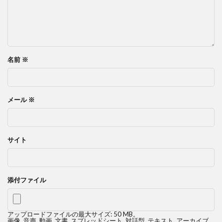
名前
※
メール
※
サイト
添付ファイル
アップロードファイルの最大サイズ: 50 MB。
画像
,
音声
,
動画
,
文書
,
スプレッドシート
,
対話型
,
テキスト
,
アーカイブ
,