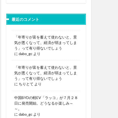
最近のコメント
「年寄りが富を蓄えて使わないと、景
気が悪くなって、経済が弱まってしま
う」って有り得ないでしょう
に
dabo_gc
より
「年寄りが富を蓄えて使わないと、景
気が悪くなって、経済が弱まってしま
う」って有り得ないでしょう
に
ちりとて
より
中国BYDの軽EV「ラッコ」が７月２８
日に発売開始。どうなるか楽しみ～
～。
に
dabo_gc
より