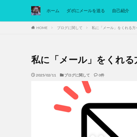
ホーム
ダボにメールを送る
自己紹介
カテゴリー
HOME
ブログに関して
私に「メール」をくれる方
タグ
私に「メール」をくれる
Ninjatrader
低糖質ダイエット
2025/02/11
ブログに関して
0件