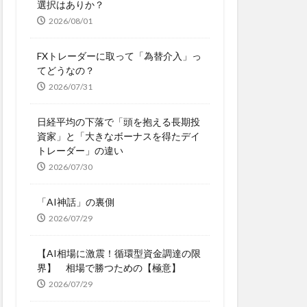
選択はありか？
2026/08/01
FXトレーダーに取って「為替介入」っ
てどうなの？
2026/07/31
日経平均の下落で「頭を抱える長期投
資家」と「大きなボーナスを得たデイ
トレーダー」の違い
2026/07/30
「AI神話」の裏側
2026/07/29
【AI相場に激震！循環型資金調達の限
界】 相場で勝つための【極意】
2026/07/29