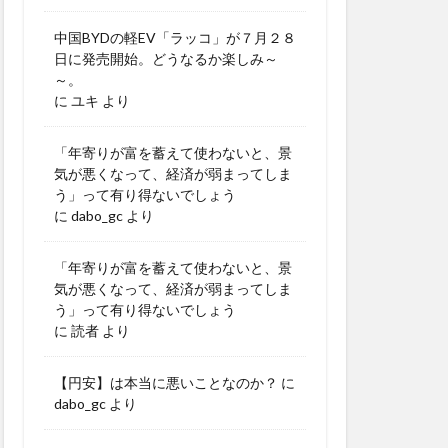
中国BYDの軽EV「ラッコ」が７月２８
日に発売開始。どうなるか楽しみ～
～。
に
ユキ
より
「年寄りが富を蓄えて使わないと、景
気が悪くなって、経済が弱まってしま
う」って有り得ないでしょう
に
dabo_gc
より
「年寄りが富を蓄えて使わないと、景
気が悪くなって、経済が弱まってしま
う」って有り得ないでしょう
に
読者
より
【円安】は本当に悪いことなのか？
に
dabo_gc
より