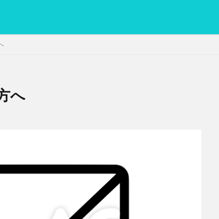
へ
方へ
PC
グリグリ画像
マレーシア動画
ヨーグルト
低温調理・ス
備忘録
動画
日本人村社会
脱水シート
検索