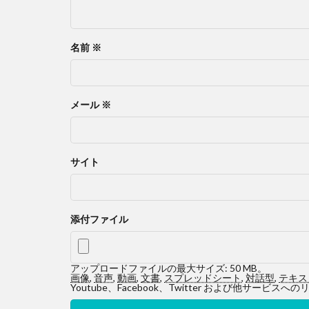
名前
※
メール
※
サイト
添付ファイル
アップロードファイルの最大サイズ: 50 MB。
画像
,
音声
,
動画
,
文書
,
スプレッドシート
,
対話型
,
テキス
Youtube、Facebook、Twitter および他サ