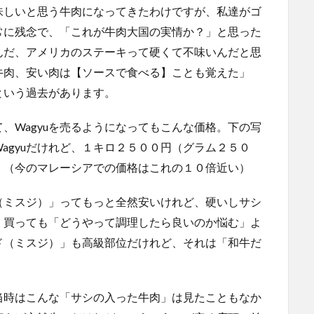
味しいと思う牛肉になってきたわけですが、私達がゴ
常に残念で、「これが牛肉大国の実情か？」と思った
んだ、アメリカのステーキって硬くて不味いんだと思
牛肉、安い肉は【ソースで食べる】ことも覚えた」
という過去があります。
、Wagyuを売るようになってもこんな価格。下の写
agyuだけれど、１キロ２５００円（グラム２５０
。（今のマレーシアでの価格はこれの１０倍近い）
（ミスジ）」ってもっと全然安いけれど、硬いしサシ
。買っても「どうやって調理したら良いのか悩む」よ
ド（ミスジ）」も高級部位だけれど、それは「和牛だ
当時はこんな「サシの入った牛肉」は見たこともなか