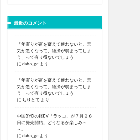
最近のコメント
「年寄りが富を蓄えて使わないと、景
気が悪くなって、経済が弱まってしま
う」って有り得ないでしょう
に
dabo_gc
より
「年寄りが富を蓄えて使わないと、景
気が悪くなって、経済が弱まってしま
う」って有り得ないでしょう
に
ちりとて
より
中国BYDの軽EV「ラッコ」が７月２８
日に発売開始。どうなるか楽しみ～
～。
に
dabo_gc
より