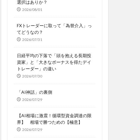
選択はありか？
2026/08/01
FXトレーダーに取って「為替介入」っ
てどうなの？
2026/07/31
日経平均の下落で「頭を抱える長期投
資家」と「大きなボーナスを得たデイ
トレーダー」の違い
2026/07/30
「AI神話」の裏側
2026/07/29
【AI相場に激震！循環型資金調達の限
界】 相場で勝つための【極意】
2026/07/29