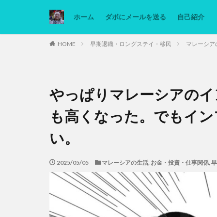
ホーム
ダボにメールを送る
自己紹介
カテゴリー
HOME
早期退職・ロングステイ・移民
マレーシア
タグ
やっぱりマレーシアのイ
Ninjatrader
低糖質ダイエット
も高くなった。でもイン
い。
2025/05/05
マレーシアの生活
,
お金・投資・仕事関係
,
早