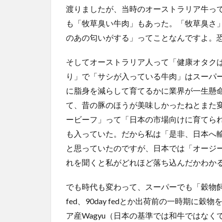
渡りましたが、当時のオーストラリア牛っ
も「牧草臭い牛肉」もあった。「牧草臭さ
のあの匂いがする」ってことなんですよ。
そしてオーストラリア人って「健康オタク
り」で「サシが入っている牛肉」はスーパ
に脂身を減らして育てるかに業界が一生懸
て、昔の豚のほうが美味しかったねとまた
ービーフ」って「日本の市場向けに育てら
も入っていた。だから私は「是非、日本へ
と思っていたのですが、日本では「オージ
れを聞くと私がどれほど落ち込んだかわか
でも時代も変わって、スーパーでも「穀物飼育牛（
fed、90day fedとか出荷前の一時期
ア産Wagyu（日本の基準では和牛ではなく