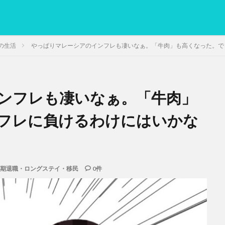
の生活
やっぱりマレーシアのインフレも凄いなぁ。「牛肉」も高くなった。で
ンフレも凄いなぁ。「牛肉」
PC
グリグリ画像
マレーシア動画
ヨーグルト
低温調理・ス
備忘録
動画
日本人村社会
脱水シート
フレに負けるわけにはいかな
検索
期退職・ロングステイ・移民
0件