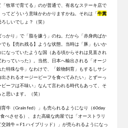
て「牧草で育てる」のが普通で、有名なステーキ店で
」ってどういう意味かわかりますかね。それは「
牛糞
恐ろしいでしょ？（笑）
ばっかり」で「脂を嫌う」のね。だから「赤身肉ばか
ーでも【売れ残る】ような状態。当時は「豚」もいか
命になっていたような国（ある頃からそれは見直され
変わっていった）。当然、日本へ輸出される「オージ
れた特殊な牛」なわけで、「穀物飼育」もするしサシ
輸出されるオージービーフを食べてみたい」とずーっ
ービーフは不味い」なんて言われる時代もあって、そ
ると思います。（笑）
Grain fed）」も売られるようになり（60day
に穀物を食べさせる）、また高級な肉屋では「オーストラリ
て交雑牛＝F1 ハイブリッド）」が売られるようになっ