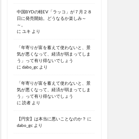
中国BYDの軽EV「ラッコ」が７月２８
日に発売開始。どうなるか楽しみ～
～。
に
ユキ
より
「年寄りが富を蓄えて使わないと、景
気が悪くなって、経済が弱まってしま
う」って有り得ないでしょう
に
dabo_gc
より
「年寄りが富を蓄えて使わないと、景
気が悪くなって、経済が弱まってしま
う」って有り得ないでしょう
に
読者
より
【円安】は本当に悪いことなのか？
に
dabo_gc
より