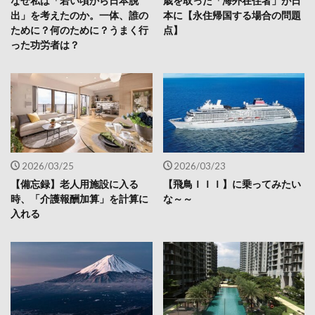
なぜ私は「若い頃から日本脱
歳を取った「海外在住者」が日
出」を考えたのか。一体、誰の
本に【永住帰国する場合の問題
ために？何のために？うまく行
点】
った功労者は？
2026/03/25
2026/03/23
【備忘録】老人用施設に入る
【飛鳥ＩＩＩ】に乗ってみたい
時、「介護報酬加算」を計算に
な～～
入れる