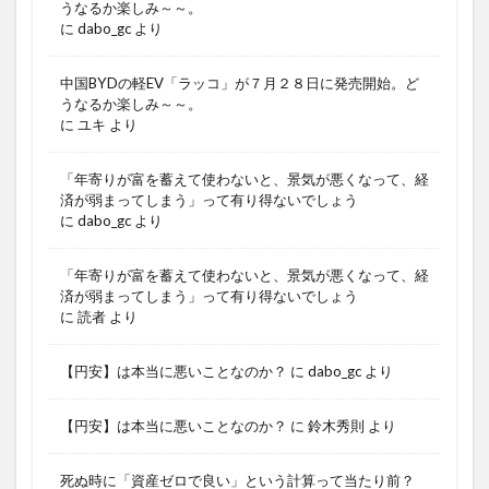
うなるか楽しみ～～。
に
dabo_gc
より
中国BYDの軽EV「ラッコ」が７月２８日に発売開始。ど
うなるか楽しみ～～。
に
ユキ
より
「年寄りが富を蓄えて使わないと、景気が悪くなって、経
済が弱まってしまう」って有り得ないでしょう
に
dabo_gc
より
「年寄りが富を蓄えて使わないと、景気が悪くなって、経
済が弱まってしまう」って有り得ないでしょう
に
読者
より
【円安】は本当に悪いことなのか？
に
dabo_gc
より
【円安】は本当に悪いことなのか？
に
鈴木秀則
より
死ぬ時に「資産ゼロで良い」という計算って当たり前？