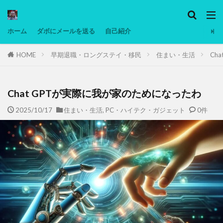
カテゴリー
ホーム
ダボにメールを送る
自己紹介
HOME
早期退職・ロングステイ・移民
住まい・生活
Ch
タグ
Ninjatrader
PC
グリグリ画像
マレーシア動画
ヨーグルト
Chat GPTが実際に我が家のためになったわ
低温調理・スロークッカー
低糖質ダイエット
2025/10/17
住まい・生活
,
PC・ハイテク・ガジェット
0件
備忘録
動画
日本人村社会
脱水シート
検索