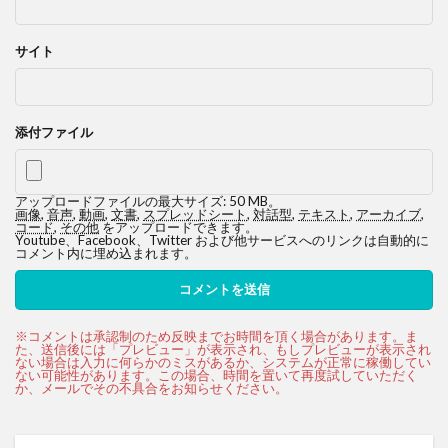
サイト
添付ファイル
アップロードファイルの最大サイズ: 50 MB。
画像
,
音声
,
動画
,
文書
,
スプレッドシート
,
対話型
,
テキスト
,
アーカイブ
,
コード
,
その他
をアップロードできます。
Youtube、Facebook、Twitter および他サービスへのリンクは自動的に
コメント内に埋め込まれます。