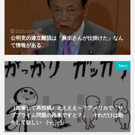
2025/10/16
公明党の連立離脱は「麻生さんが仕掛けた」なん
て情報がある
Next
2025/10/17
（加筆して再投稿）ええええ～？アメリカで「サ
ブプライム問題の再来ですと？」 それだけは勘
弁して欲しい (┰_┰)