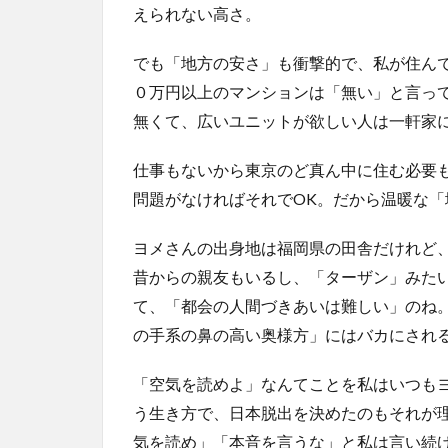
えられない高さ。
でも「地方の安さ」も衝撃的で、私が住ん
０万円以上のマンションは「無い」と言っ
無くて、広いユニットが欲しい人は一軒家
仕事もないから東京のど真ん中に住む必要
問題がなければそれでOK。だから温暖な
ヨメさんの出身地は福岡県の田舎だけれど
昔からの親友もいるし、「ターザン」みた
て、「都会の人間づきあいは難しい」のね
の手系の鼻の高い奥様方」にはバカにされ
「空気を読めよ」なんてことを私はいつも
う生き方で、日本脱出を決めたのもそれが
気を読め」「本音を言うな」と私は言い続