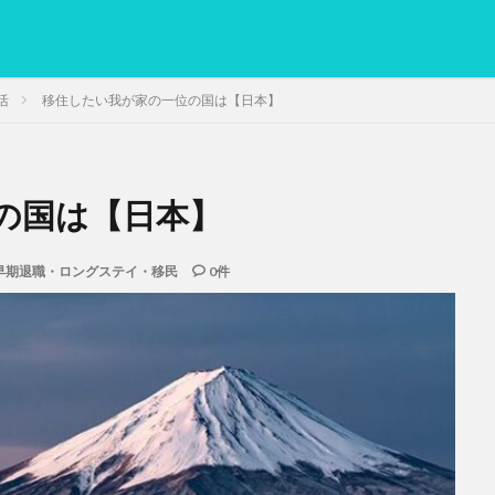
活
移住したい我が家の一位の国は【日本】
の国は【日本】
PC
グリグリ画像
マレーシア動画
ヨーグルト
低温調理・ス
備忘録
動画
日本人村社会
脱水シート
早期退職・ロングステイ・移民
0件
検索