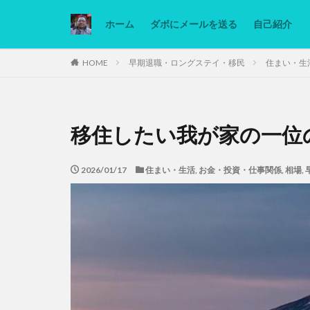
ホーム
ダボにメールを送る
自己紹介
カテゴリー
HOME
早期退職・ロングステイ・移民
住まい・生
タグ
移住したい我が家の一位
Ninjatrader
低糖質ダイエット
2026/01/17
住まい・生活
,
お金・投資・仕事関係
,
相場
,