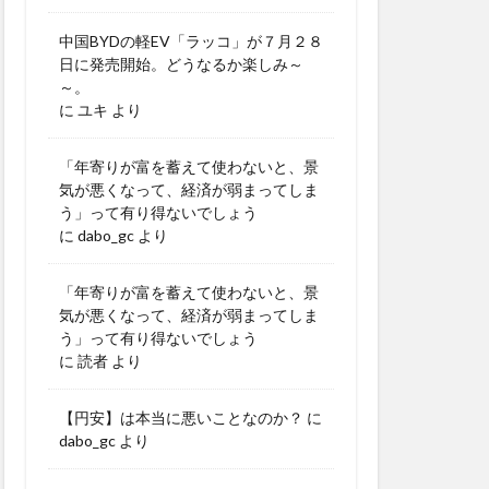
中国BYDの軽EV「ラッコ」が７月２８
日に発売開始。どうなるか楽しみ～
～。
に
ユキ
より
「年寄りが富を蓄えて使わないと、景
気が悪くなって、経済が弱まってしま
う」って有り得ないでしょう
に
dabo_gc
より
「年寄りが富を蓄えて使わないと、景
気が悪くなって、経済が弱まってしま
う」って有り得ないでしょう
に
読者
より
【円安】は本当に悪いことなのか？
に
dabo_gc
より