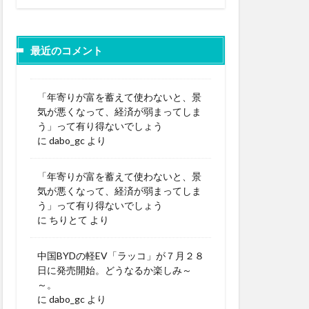
最近のコメント
「年寄りが富を蓄えて使わないと、景
気が悪くなって、経済が弱まってしま
う」って有り得ないでしょう
に
dabo_gc
より
「年寄りが富を蓄えて使わないと、景
気が悪くなって、経済が弱まってしま
う」って有り得ないでしょう
に
ちりとて
より
中国BYDの軽EV「ラッコ」が７月２８
日に発売開始。どうなるか楽しみ～
～。
に
dabo_gc
より