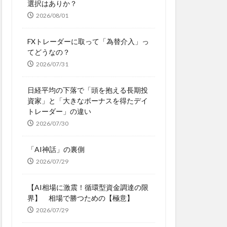
選択はありか？
2026/08/01
FXトレーダーに取って「為替介入」っ
てどうなの？
2026/07/31
日経平均の下落で「頭を抱える長期投
資家」と「大きなボーナスを得たデイ
トレーダー」の違い
2026/07/30
「AI神話」の裏側
2026/07/29
【AI相場に激震！循環型資金調達の限
界】 相場で勝つための【極意】
2026/07/29