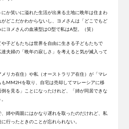
うにか笑いに溢れた生活が出来る土地に晩年は住まわ
れがどこだかわからないし、ヨメさんは「どこでもど
みにヨメさんの血液型はO型で私はA型。（笑）
てや子どもたちは世界を自由に生きる子どもたちで
私達夫婦の「晩年の寂しさ」を考えると気が滅入って
アメリカ在住）や私（オーストラリア在住）が「マレ
ちもMM2Hを取り、自宅は売却してマレーシアに移
面倒を見る」ことになったけれど、「姉が同居できな
う。
で、姉や両親にはかなり遅れを取ったのだけれど、私
後に行ったときのことが忘れられない。