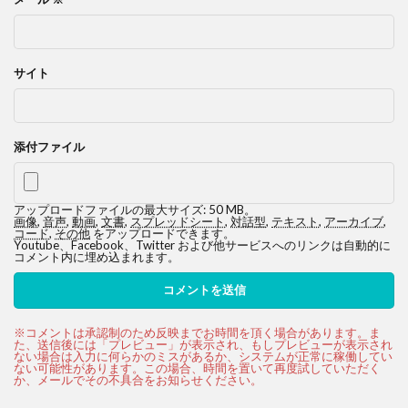
サイト
添付ファイル
アップロードファイルの最大サイズ: 50 MB。
画像
,
音声
,
動画
,
文書
,
スプレッドシート
,
対話型
,
テキスト
,
アーカイブ
,
コード
,
その他
をアップロードできます。
Youtube、Facebook、Twitter および他サービスへのリンクは自動的に
コメント内に埋め込まれます。