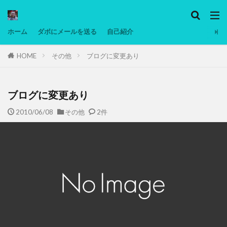
カテゴリー
ホーム
ダボにメールを送る
自己紹介
HOME
その他
ブログに変更あり
タグ
Ninjatrader
PC
グリグリ画像
マレーシア動画
ヨーグルト
ブログに変更あり
低温調理・スロークッカー
低糖質ダイエット
2010/06/08
その他
2件
備忘録
動画
日本人村社会
脱水シート
検索