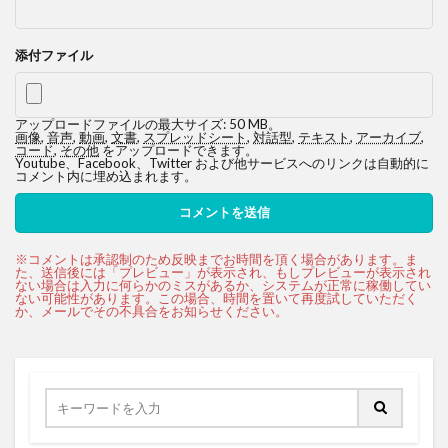
添付ファイル
アップロードファイルの最大サイズ: 50 MB。
画像
,
音声
,
動画
,
文書
,
スプレッドシート
,
対話型
,
テキスト
,
アーカイブ
,
コード
,
その他
をアップロードできます。
Youtube、Facebook、Twitter および他サービスへのリンクは自動的に
コメント内に埋め込まれます。