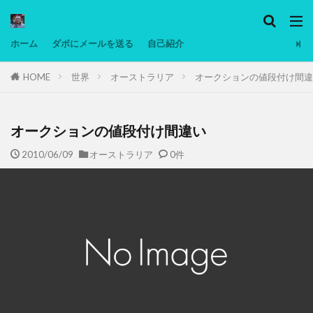
カテゴリー
ホーム
ダボにメールを送る
自己紹介
HOME
世界
オーストラリア
オークションの値段付け間違
タグ
Ninjatrader
PC
グリグリ画像
マレーシア動画
ヨーグルト
オークションの値段付け間違い
低温調理・スロークッカー
低糖質ダイエット
2010/06/09
オーストラリア
0件
備忘録
動画
日本人村社会
脱水シート
検索