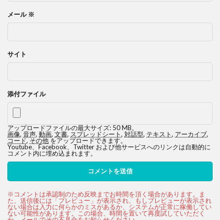
メール
※
サイト
添付ファイル
アップロードファイルの最大サイズ: 50 MB。
画像
,
音声
,
動画
,
文書
,
スプレッドシート
,
対話型
,
テキスト
,
アーカイブ
,
コード
,
その他
をアップロードできます。
Youtube、Facebook、Twitter および他サービスへのリンクは自動的に
コメント内に埋め込まれます。