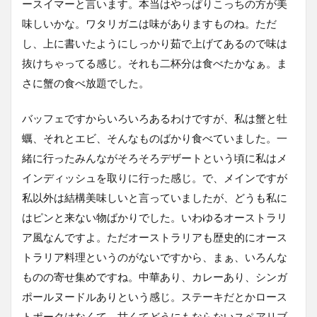
ースイマーと言います。本当はやっぱりこっちの方が美
味しいかな。ワタリガニは味がありますものね。ただ
し、上に書いたようにしっかり茹で上げてあるので味は
抜けちゃってる感じ。それも二杯分は食べたかなぁ。ま
さに蟹の食べ放題でした。
バッフェですからいろいろあるわけですが、私は蟹と牡
蠣、それとエビ、そんなものばかり食べていました。一
緒に行ったみんながそろそろデザートという頃に私はメ
インディッシュを取りに行った感じ。で、メインですが
私以外は結構美味しいと言っていましたが、どうも私に
はピンと来ない物ばかりでした。いわゆるオーストラリ
ア風なんですよ。ただオーストラリアも歴史的にオース
トラリア料理というのがないですから、まぁ、いろんな
ものの寄せ集めですね。中華あり、カレーあり、シンガ
ポールヌードルありという感じ。ステーキだとかロース
トポークはなくて、甘くてどうにもならないスペアリブ