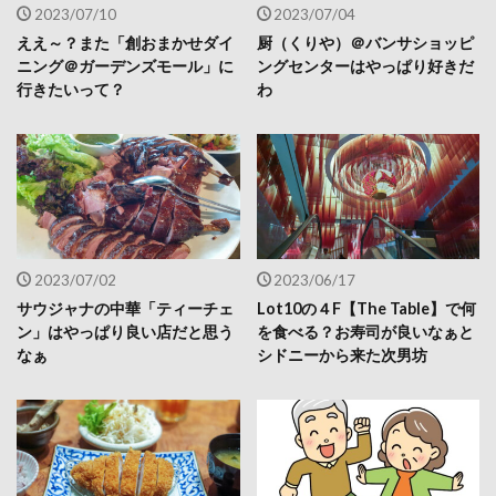
2023/07/10
2023/07/04
ええ～？また「創おまかせダイ
厨（くりや）＠バンサショッピ
ニング＠ガーデンズモール」に
ングセンターはやっぱり好きだ
行きたいって？
わ
2023/07/02
2023/06/17
サウジャナの中華「ティーチェ
Lot10の４F【The Table】で何
ン」はやっぱり良い店だと思う
を食べる？お寿司が良いなぁと
なぁ
シドニーから来た次男坊