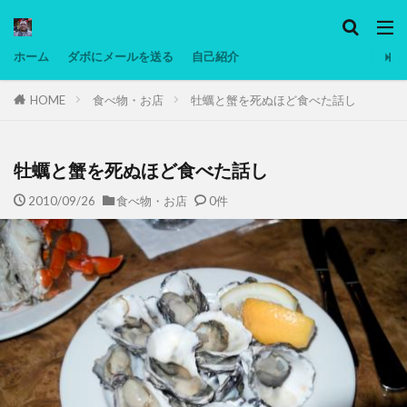
カテゴリー
ホーム
ダボにメールを送る
自己紹介
HOME
食べ物・お店
牡蠣と蟹を死ぬほど食べた話し
タグ
Ninjatrader
PC
グリグリ画像
マレーシア動画
ヨーグルト
牡蠣と蟹を死ぬほど食べた話し
低温調理・スロークッカー
低糖質ダイエット
2010/09/26
食べ物・お店
0件
備忘録
動画
日本人村社会
脱水シート
検索