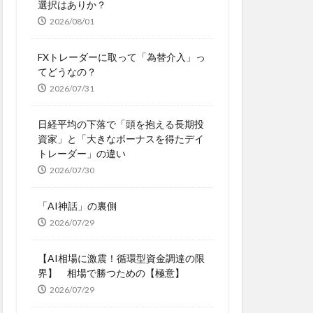
選択はありか？
2026/08/01
FXトレーダーに取って「為替介入」っ
てどうなの？
2026/07/31
日経平均の下落で「頭を抱える長期投
資家」と「大きなボーナスを得たデイ
トレーダー」の違い
2026/07/30
「AI神話」の裏側
2026/07/29
【AI相場に激震！循環型資金調達の限
界】 相場で勝つための【極意】
2026/07/29