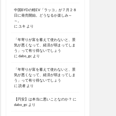
中国BYDの軽EV「ラッコ」が７月２８
日に発売開始。どうなるか楽しみ～
～。
に
ユキ
より
「年寄りが富を蓄えて使わないと、景
気が悪くなって、経済が弱まってしま
う」って有り得ないでしょう
に
dabo_gc
より
「年寄りが富を蓄えて使わないと、景
気が悪くなって、経済が弱まってしま
う」って有り得ないでしょう
に
読者
より
【円安】は本当に悪いことなのか？
に
dabo_gc
より