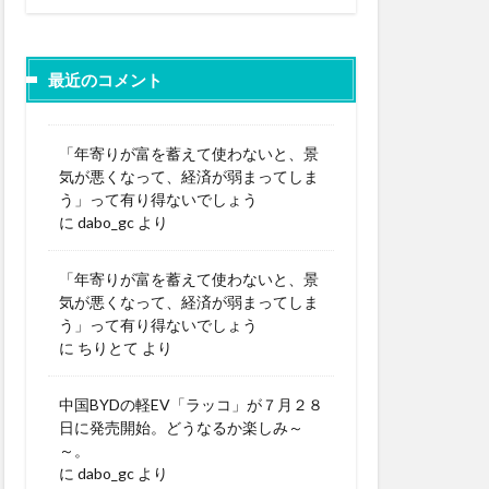
最近のコメント
「年寄りが富を蓄えて使わないと、景
気が悪くなって、経済が弱まってしま
う」って有り得ないでしょう
に
dabo_gc
より
「年寄りが富を蓄えて使わないと、景
気が悪くなって、経済が弱まってしま
う」って有り得ないでしょう
に
ちりとて
より
中国BYDの軽EV「ラッコ」が７月２８
日に発売開始。どうなるか楽しみ～
～。
に
dabo_gc
より