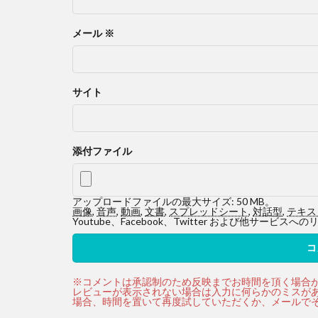
メール
※
サイト
添付ファイル
アップロードファイルの最大サイズ: 50 MB。
画像
,
音声
,
動画
,
文書
,
スプレッドシート
,
対話型
,
テキス
Youtube、Facebook、Twitter および他サ