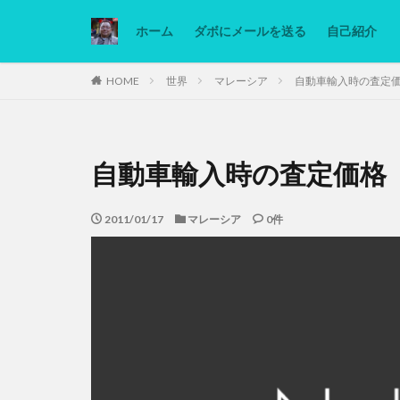
ホーム
ダボにメールを送る
自己紹介
カテゴリー
HOME
世界
マレーシア
自動車輸入時の査定
タグ
自動車輸入時の査定価格
Ninjatrader
低糖質ダイエット
2011/01/17
マレーシア
0件