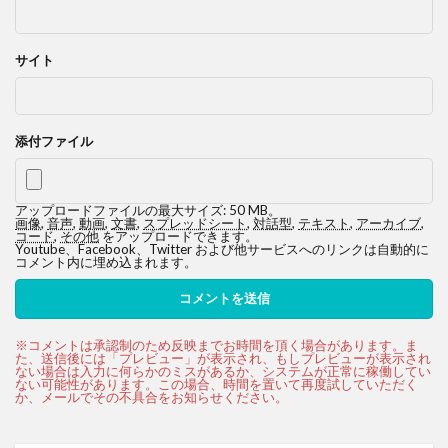
サイト
添付ファイル
アップロードファイルの最大サイズ: 50 MB。
画像
,
音声
,
動画
,
文書
,
スプレッドシート
,
対話型
,
テキスト
,
アーカイブ
,
コード
,
その他
をアップロードできます。
Youtube、Facebook、Twitter および他サービスへのリンクは自動的に
コメント内に埋め込まれます。