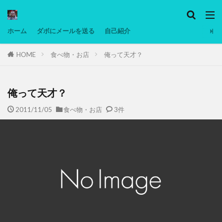
カテゴリー
ホーム
ダボにメールを送る
自己紹介
HOME
食べ物・お店
俺って天才？
タグ
Ninjatrader
PC
グリグリ画像
マレーシア動画
ヨーグルト
俺って天才？
低温調理・スロークッカー
低糖質ダイエット
2011/11/05
食べ物・お店
3件
備忘録
動画
日本人村社会
脱水シート
検索