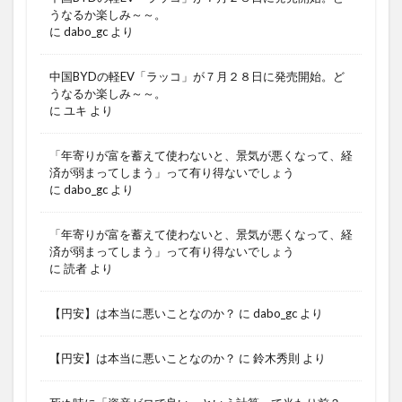
うなるか楽しみ～～。
に
dabo_gc
より
中国BYDの軽EV「ラッコ」が７月２８日に発売開始。ど
うなるか楽しみ～～。
に
ユキ
より
「年寄りが富を蓄えて使わないと、景気が悪くなって、経
済が弱まってしまう」って有り得ないでしょう
に
dabo_gc
より
「年寄りが富を蓄えて使わないと、景気が悪くなって、経
済が弱まってしまう」って有り得ないでしょう
に
読者
より
【円安】は本当に悪いことなのか？
に
dabo_gc
より
【円安】は本当に悪いことなのか？
に
鈴木秀則
より