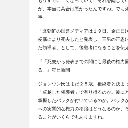
もうすでに亡くなっていて、それを隠して
が、本当に具合は悪かったんですね。でも
事。
「北朝鮮の国営メディアは１９日、金正日(
梗塞により死去したと発表し、三男の正恩(
た領導者」として、後継者になることを伝
『「死去から発表までの間にも最後の権力
る。』毎日新聞
ジョンウン氏はまだ２８歳。後継者と決ま
「卓越した領導者」で有り得るのか。彼に
掌握したバックが付いているのか。バック
への実質的な権力の移譲はどうなるのか、
ることがいくらでもありますね。