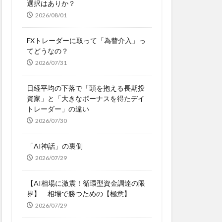
選択はありか？
2026/08/01
FXトレーダーに取って「為替介入」っ
てどうなの？
2026/07/31
日経平均の下落で「頭を抱える長期投
資家」と「大きなボーナスを得たデイ
トレーダー」の違い
2026/07/30
「AI神話」の裏側
2026/07/29
【AI相場に激震！循環型資金調達の限
界】 相場で勝つための【極意】
2026/07/29