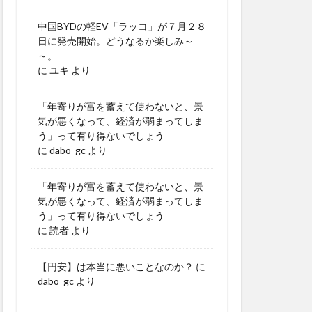
中国BYDの軽EV「ラッコ」が７月２８
日に発売開始。どうなるか楽しみ～
～。
に
ユキ
より
「年寄りが富を蓄えて使わないと、景
気が悪くなって、経済が弱まってしま
う」って有り得ないでしょう
に
dabo_gc
より
「年寄りが富を蓄えて使わないと、景
気が悪くなって、経済が弱まってしま
う」って有り得ないでしょう
に
読者
より
【円安】は本当に悪いことなのか？
に
dabo_gc
より