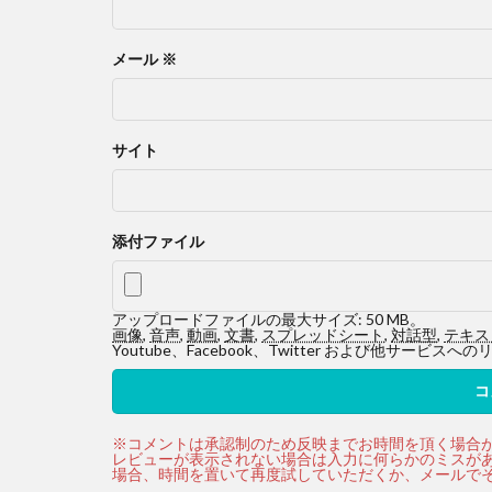
メール
※
サイト
添付ファイル
アップロードファイルの最大サイズ: 50 MB。
画像
,
音声
,
動画
,
文書
,
スプレッドシート
,
対話型
,
テキス
Youtube、Facebook、Twitter および他サ