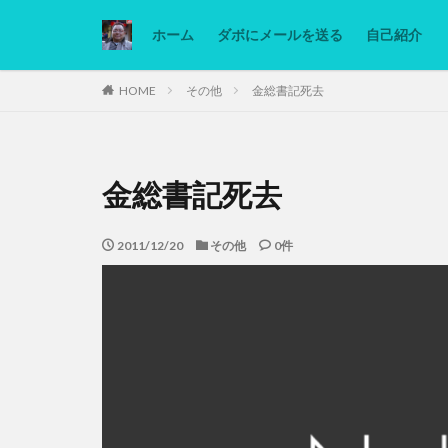
ホーム
ダボにメールを送る
自己紹介
カテゴリー
HOME
その他
金総書記死去
タグ
金総書記死去
Ninjatrader
低糖質ダイエット
2011/12/20
その他
0件