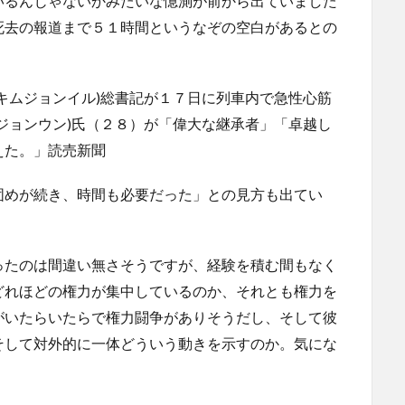
いるんじゃないかみたいな憶測が前から出ていました
死去の報道まで５１時間というなぞの空白があるとの
キムジョンイル)総書記が１７日に列車内で急性心筋
ジョンウン)氏（２８）が「偉大な継承者」「卓越し
えた。」読売新聞
固めが続き、時間も必要だった」との見方も出てい
ったのは間違い無さそうですが、経験を積む間もなく
どれほどの権力が集中しているのか、それとも権力を
がいたらいたらで権力闘争がありそうだし、そして彼
そして対外的に一体どういう動きを示すのか。気にな