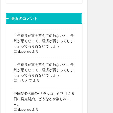
最近のコメント
「年寄りが富を蓄えて使わないと、景
気が悪くなって、経済が弱まってしま
う」って有り得ないでしょう
に
dabo_gc
より
「年寄りが富を蓄えて使わないと、景
気が悪くなって、経済が弱まってしま
う」って有り得ないでしょう
に
ちりとて
より
中国BYDの軽EV「ラッコ」が７月２８
日に発売開始。どうなるか楽しみ～
～。
に
dabo_gc
より