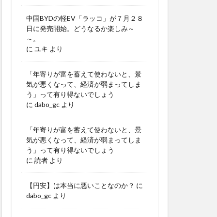
中国BYDの軽EV「ラッコ」が７月２８
日に発売開始。どうなるか楽しみ～
～。
に
ユキ
より
「年寄りが富を蓄えて使わないと、景
気が悪くなって、経済が弱まってしま
う」って有り得ないでしょう
に
dabo_gc
より
「年寄りが富を蓄えて使わないと、景
気が悪くなって、経済が弱まってしま
う」って有り得ないでしょう
に
読者
より
【円安】は本当に悪いことなのか？
に
dabo_gc
より