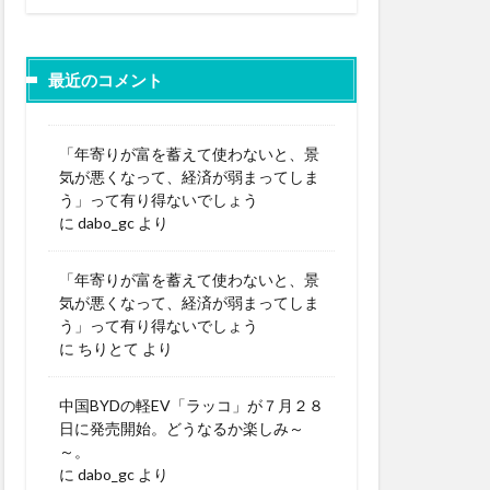
最近のコメント
「年寄りが富を蓄えて使わないと、景
気が悪くなって、経済が弱まってしま
う」って有り得ないでしょう
に
dabo_gc
より
「年寄りが富を蓄えて使わないと、景
気が悪くなって、経済が弱まってしま
う」って有り得ないでしょう
に
ちりとて
より
中国BYDの軽EV「ラッコ」が７月２８
日に発売開始。どうなるか楽しみ～
～。
に
dabo_gc
より