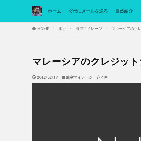
ホーム
ダボにメールを送る
自己紹介
カテゴリー
HOME
旅行
航空マイレージ
マレーシアのク
タグ
マレーシアのクレジット
Ninjatrader
低糖質ダイエット
2012/02/17
航空マイレージ
4件