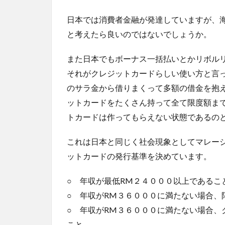
日本では消費者金融が発達していますが、
と考えたら良いのではないでしょうか。
また日本でもボーナス一括払いとかリボル
それがクレジットカードらしい使い方と言
のサラ金から借りまくって多額の借金を抱
ットカードをたくさん持って全て限度額ま
トカードは作ってもらえない状態であるの
これは日本と同じく社会現象としてマレー
ットカードの発行基準を決めています。
○ 年収が最低RM２４０００以上であるこ
○ 年収がRM３６０００に満たない場合、
○ 年収がRM３６０００に満たない場合、
こと。