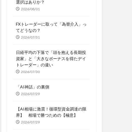
選択はありか？
2026/08/01
FXトレーダーに取って「為替介入」っ
てどうなの？
2026/07/31
日経平均の下落で「頭を抱える長期投
資家」と「大きなボーナスを得たデイ
トレーダー」の違い
2026/07/30
「AI神話」の裏側
2026/07/29
【AI相場に激震！循環型資金調達の限
界】 相場で勝つための【極意】
2026/07/29