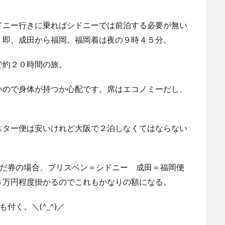
ドニー行きに乗ればシドニーでは前泊する必要が無い
、即、成田から福岡。福岡着は夜の９時４５分。
で約２０時間の旅。
いので身体が持つか心配です。席はエコノミーだし、
スター便は安いけれど大阪で２泊しなくてはならない
ただ券の場合、ブリスベン＝シドニー 成田＝福岡便
６万円程度掛かるのでこれもかなりの額になる。
付く。＼(^_^)／