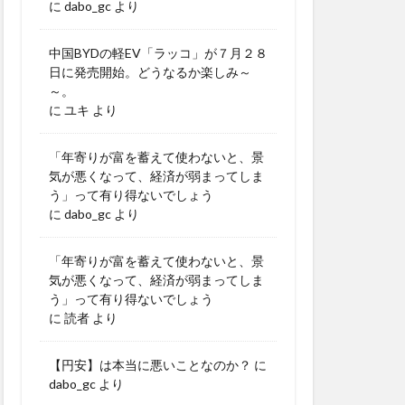
に
dabo_gc
より
中国BYDの軽EV「ラッコ」が７月２８
日に発売開始。どうなるか楽しみ～
～。
に
ユキ
より
「年寄りが富を蓄えて使わないと、景
気が悪くなって、経済が弱まってしま
う」って有り得ないでしょう
に
dabo_gc
より
「年寄りが富を蓄えて使わないと、景
気が悪くなって、経済が弱まってしま
う」って有り得ないでしょう
に
読者
より
【円安】は本当に悪いことなのか？
に
dabo_gc
より