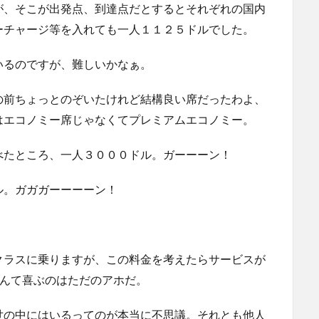
が、そこが出発点、到達点だとするとそれぞれの国内
ーチャージ等を入れても一人１１２５ドルでした。
いるのですが、難しいかなぁ。
の前ちょっとのぞいたけれど結構良い席だったわよ、
はエコノミー席じゃなくてプレミアムエコノミー。
べたところ、一人３０００ドル。ガーーーン！
ル。ガガガーーーーン！
クラスに乗りますが、この料金を考えたらサービスが
なんて喜ぶのはただのアホだ。
世の中にはいるってのが本当に不思議。それとも他人