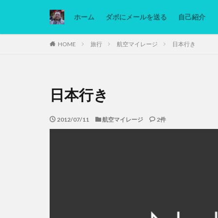
ホーム
ダボにメールを送る
自己紹介
カテゴリー
HOME
旅行
航空マイレージ
日本行き
タグ
日本行き
Ninjatrader
低糖質ダイエット
2012/07/11
航空マイレージ
2件