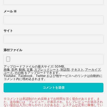
メール
※
サイト
添付ファイル
アップロードファイルの最大サイズ: 50 MB。
画像
,
音声
,
動画
,
文書
,
スプレッドシート
,
対話型
,
テキスト
,
アーカイブ
,
コード
,
その他
をアップロードできます。
Youtube、Facebook、Twitter および他サービスへのリンクは自動的に
コメント内に埋め込まれます。