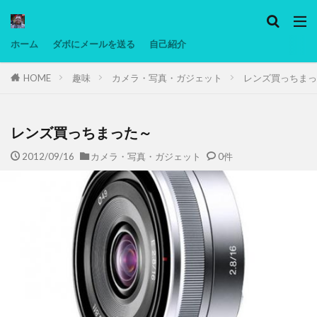
カテゴリー
ホーム
ダボにメールを送る
自己紹介
HOME
趣味
カメラ・写真・ガジェット
レンズ買っちまっ
タグ
Ninjatrader
PC
グリグリ画像
マレーシア動画
ヨーグルト
レンズ買っちまった～
低温調理・スロークッカー
低糖質ダイエット
2012/09/16
カメラ・写真・ガジェット
0件
備忘録
動画
日本人村社会
脱水シート
検索