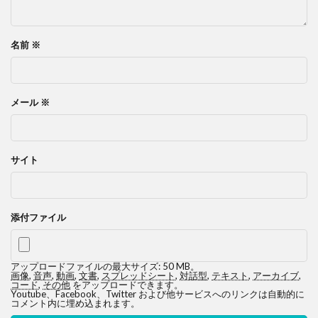
名前
※
メール
※
サイト
添付ファイル
アップロードファイルの最大サイズ: 50 MB。
画像
,
音声
,
動画
,
文書
,
スプレッドシート
,
対話型
,
テキスト
,
アーカイブ
,
コード
,
その他
をアップロードできます。
Youtube、Facebook、Twitter および他サービスへのリンクは自動的に
コメント内に埋め込まれます。