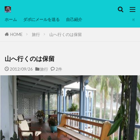
カテゴリー
ホーム
ダボにメールを送る
自己紹介
HOME
旅行
山へ行くのは保留
タグ
Ninjatrader
PC
グリグリ画像
マレーシア動画
ヨーグルト
山へ行くのは保留
低温調理・スロークッカー
低糖質ダイエット
2012/09/26
旅行
2件
備忘録
動画
日本人村社会
脱水シート
検索