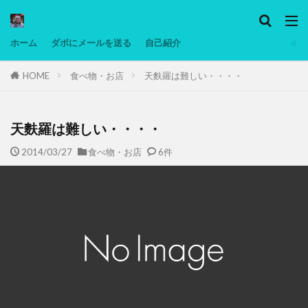
カテゴリー
ホーム
ダボにメールを送る
自己紹介
HOME
食べ物・お店
天麩羅は難しい・・・・
タグ
Ninjatrader
PC
グリグリ画像
マレーシア動画
ヨーグルト
天麩羅は難しい・・・・
低温調理・スロークッカー
低糖質ダイエット
2014/03/27
食べ物・お店
6件
備忘録
動画
日本人村社会
脱水シート
検索