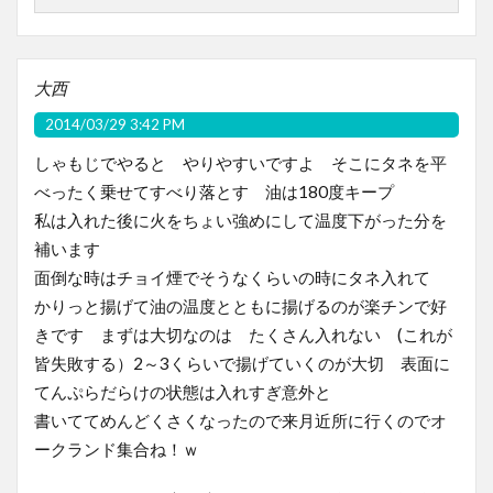
大西
2014/03/29 3:42 PM
しゃもじでやると やりやすいですよ そこにタネを平
べったく乗せてすべり落とす 油は180度キープ
私は入れた後に火をちょい強めにして温度下がった分を
補います
面倒な時はチョイ煙でそうなくらいの時にタネ入れて
かりっと揚げて油の温度とともに揚げるのが楽チンで好
きです まずは大切なのは たくさん入れない (これが
皆失敗する）2～3くらいで揚げていくのが大切 表面に
てんぷらだらけの状態は入れすぎ意外と
書いててめんどくさくなったので来月近所に行くのでオ
ークランド集合ね！ｗ