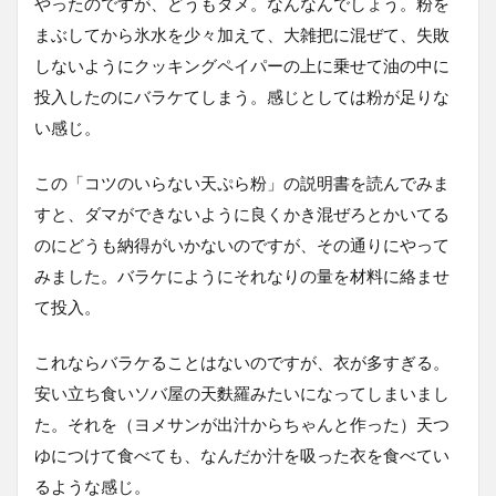
やったのですが、どうもダメ。なんなんでしょう。粉を
まぶしてから氷水を少々加えて、大雑把に混ぜて、失敗
しないようにクッキングペイパーの上に乗せて油の中に
投入したのにバラケてしまう。感じとしては粉が足りな
い感じ。
この「コツのいらない天ぷら粉」の説明書を読んでみま
すと、ダマができないように良くかき混ぜろとかいてる
のにどうも納得がいかないのですが、その通りにやって
みました。バラケにようにそれなりの量を材料に絡ませ
て投入。
これならバラケることはないのですが、衣が多すぎる。
安い立ち食いソバ屋の天麩羅みたいになってしまいまし
た。それを（ヨメサンが出汁からちゃんと作った）天つ
ゆにつけて食べても、なんだか汁を吸った衣を食べてい
るような感じ。