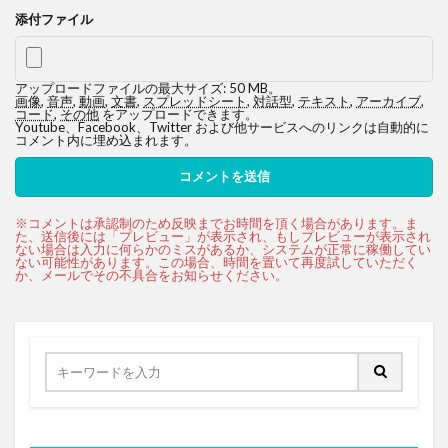
添付ファイル
アップロードファイルの最大サイズ: 50 MB。
画像
,
音声
,
動画
,
文書
,
スプレッドシート
,
対話型
,
テキスト
,
アーカイブ
,
コード
,
その他
をアップロードできます。
Youtube、Facebook、Twitter および他サービスへのリンクは自動的に
コメント内に埋め込まれます。