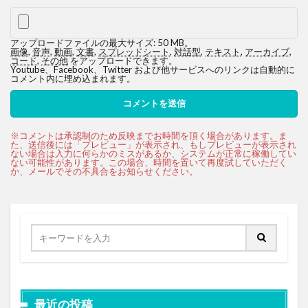
アップロードファイルの最大サイズ: 50 MB。
画像
,
音声
,
動画
,
文書
,
スプレッドシート
,
対話型
,
テキスト
,
アーカイブ
,
コード
,
その他
をアップロードできます。
Youtube、Facebook、Twitter および他サービスへのリンクは自動的に
コメント内に埋め込まれます。
最近の投稿