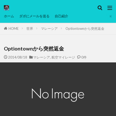
カテゴリー
ホーム
ダボにメールを送る
自己紹介
HOME
世界
マレーシア
Optiontownから突然返金
タグ
Ninjatrader
PC
グリグリ画像
マレーシア動画
ヨーグルト
Optiontownから突然返金
低温調理・スロークッカー
低糖質ダイエット
2014/08/18
マレーシア
,
航空マイレージ
0件
備忘録
動画
日本人村社会
脱水シート
検索