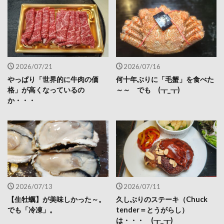
2026/07/21
2026/07/16
やっぱり「世界的に牛肉の価
何十年ぶりに「毛蟹」を食べた
格」が高くなっているの
～～ でも (┰_┰)
か・・・
2026/07/13
2026/07/11
【生牡蠣】が美味しかった～。
久しぶりのステーキ（Chuck
でも「冷凍」。
tender＝とうがらし）
は・・・ (┰_┰)