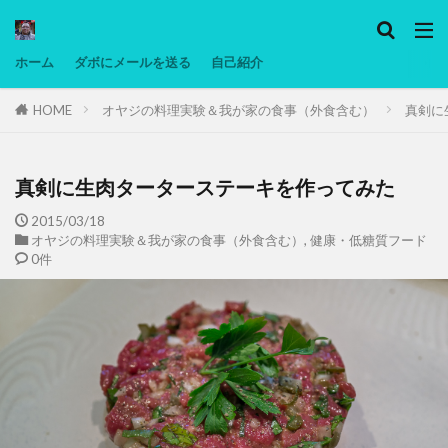
カテゴリー
ホーム
ダボにメールを送る
自己紹介
HOME
オヤジの料理実験＆我が家の食事（外食含む）
真剣に
タグ
Ninjatrader
PC
グリグリ画像
マレーシア動画
低温調理・スロークッカー
低糖質ダイエット
備忘
真剣に生肉ターターステーキを作ってみた
日本人村社会
脱水シート
2015/03/18
オヤジの料理実験＆我が家の食事（外食含む）
,
健康・低糖質フード
0件
検索