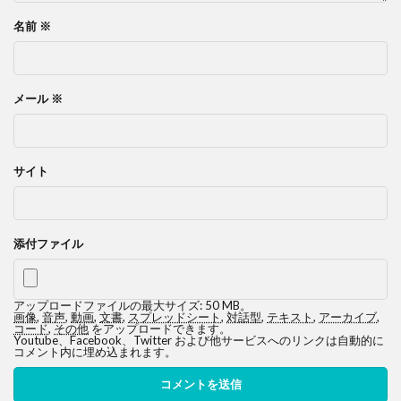
名前
※
メール
※
サイト
添付ファイル
アップロードファイルの最大サイズ: 50 MB。
画像
,
音声
,
動画
,
文書
,
スプレッドシート
,
対話型
,
テキスト
,
アーカイブ
,
コード
,
その他
をアップロードできます。
Youtube、Facebook、Twitter および他サービスへのリンクは自動的に
コメント内に埋め込まれます。