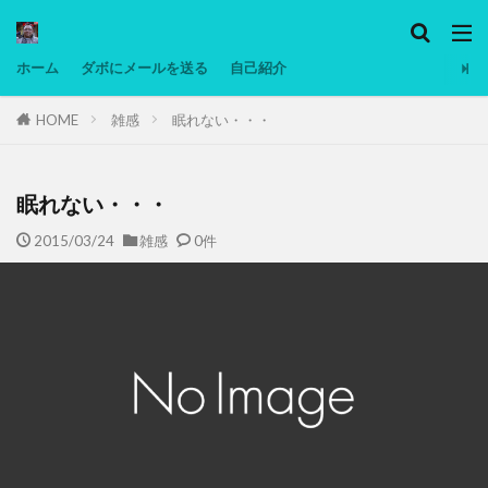
カテゴリー
ホーム
ダボにメールを送る
自己紹介
HOME
雑感
眠れない・・・
タグ
Ninjatrader
PC
グリグリ画像
マレーシア動画
ヨーグルト
眠れない・・・
低温調理・スロークッカー
低糖質ダイエット
2015/03/24
雑感
0件
備忘録
動画
日本人村社会
脱水シート
検索