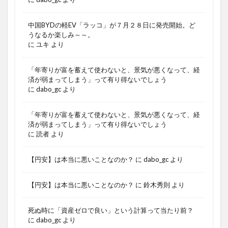
中国BYDの軽EV「ラッコ」が７月２８日に発売開始。ど
うなるか楽しみ～～。
に
ユキ
より
「年寄りが富を蓄えて使わないと、景気が悪くなって、経
済が弱まってしまう」って有り得ないでしょう
に
dabo_gc
より
「年寄りが富を蓄えて使わないと、景気が悪くなって、経
済が弱まってしまう」って有り得ないでしょう
に
読者
より
【円安】は本当に悪いことなのか？
に
dabo_gc
より
【円安】は本当に悪いことなのか？
に
鈴木秀則
より
死ぬ時に「資産ゼロで良い」という計算って当たり前？
に
dabo_gc
より