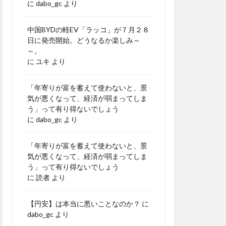
に
dabo_gc
より
中国BYDの軽EV「ラッコ」が７月２８
日に発売開始。どうなるか楽しみ～
～。
に
ユキ
より
「年寄りが富を蓄えて使わないと、景
気が悪くなって、経済が弱まってしま
う」って有り得ないでしょう
に
dabo_gc
より
「年寄りが富を蓄えて使わないと、景
気が悪くなって、経済が弱まってしま
う」って有り得ないでしょう
に
読者
より
【円安】は本当に悪いことなのか？
に
dabo_gc
より