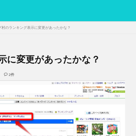
グ村のランキング表示に変更があったかな？
示に変更があったかな？
PC
グリグリ画像
マレーシア動画
ヨーグルト
低温調理・ス
備忘録
動画
日本人村社会
脱水シート
2件
検索