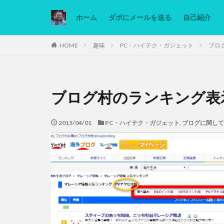
ホーム
ダボにメールを送る
自己紹介
カテゴリー
HOME
趣味
PC・ハイテク・ガジェット
ブロ
タグ
ブログ村のランキング表
Ninjatrader
低糖質ダイエット
2015/04/01
PC・ハイテク・ガジェット
,
ブログに関して