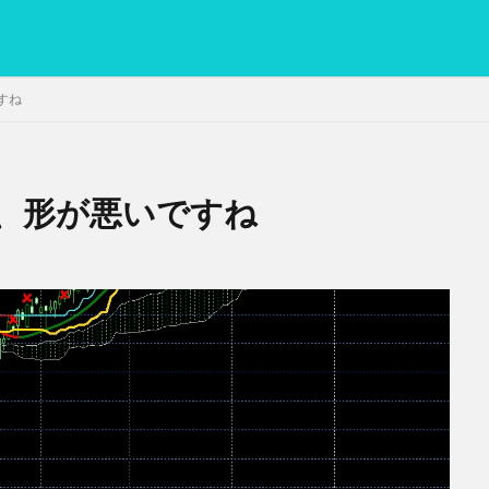
すね
、形が悪いですね
PC
グリグリ画像
マレーシア動画
ヨーグルト
低温調理・ス
備忘録
動画
日本人村社会
脱水シート
検索