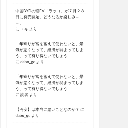
中国BYDの軽EV「ラッコ」が７月２８
日に発売開始。どうなるか楽しみ～
～。
に
ユキ
より
「年寄りが富を蓄えて使わないと、景
気が悪くなって、経済が弱まってしま
う」って有り得ないでしょう
に
dabo_gc
より
「年寄りが富を蓄えて使わないと、景
気が悪くなって、経済が弱まってしま
う」って有り得ないでしょう
に
読者
より
【円安】は本当に悪いことなのか？
に
dabo_gc
より