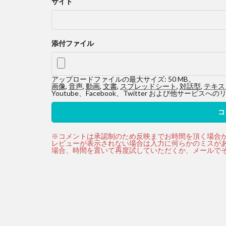
サイト
添付ファイル
アップロードファイルの最大サイズ: 50 MB。
画像
,
音声
,
動画
,
文書
,
スプレッドシート
,
対話型
,
テキス
Youtube、Facebook、Twitter および他サ