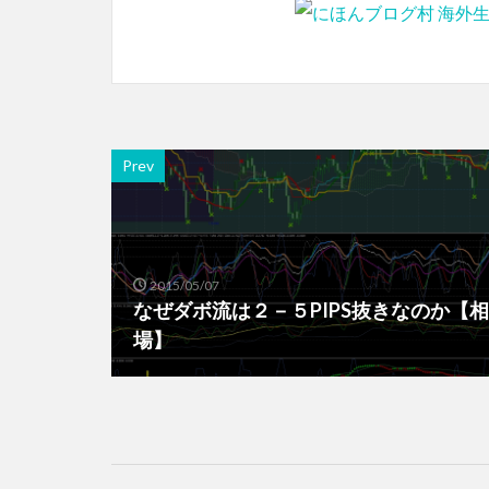
Prev
2015/05/07
なぜダボ流は２－５PIPS抜きなのか【相
場】