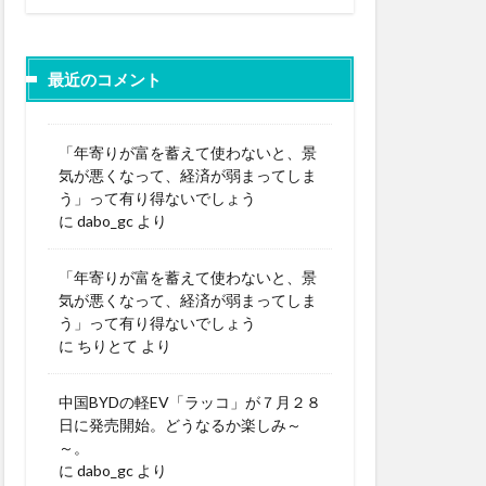
最近のコメント
「年寄りが富を蓄えて使わないと、景
気が悪くなって、経済が弱まってしま
う」って有り得ないでしょう
に
dabo_gc
より
「年寄りが富を蓄えて使わないと、景
気が悪くなって、経済が弱まってしま
う」って有り得ないでしょう
に
ちりとて
より
中国BYDの軽EV「ラッコ」が７月２８
日に発売開始。どうなるか楽しみ～
～。
に
dabo_gc
より