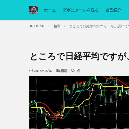
ホーム
ダボにメールを送る
自己紹介
カテゴリー
HOME
相場
ところで日経平均ですが、形が悪いで
タグ
ところで日経平均ですが
Ninjatrader
低糖質ダイエット
2015/05/07
相場
0件